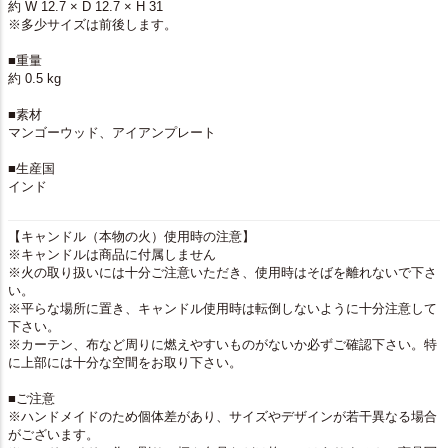
約 W 12.7 × D 12.7 × H 31
※多少サイズは前後します。
■重量
約 0.5 kg
■素材
マンゴーウッド、アイアンプレート
■生産国
インド
【キャンドル（本物の火）使用時の注意】
※キャンドルは商品に付属しません
※火の取り扱いには十分ご注意いただき、使用時はそばを離れないで下さ
い。
※平らな場所に置き、キャンドル使用時は転倒しないように十分注意して
下さい。
※カーテン、布など周りに燃えやすいものがないか必ずご確認下さい。特
に上部には十分な空間をお取り下さい。
■ご注意
※ハンドメイドのため個体差があり、サイズやデザインが若干異なる場合
がございます。