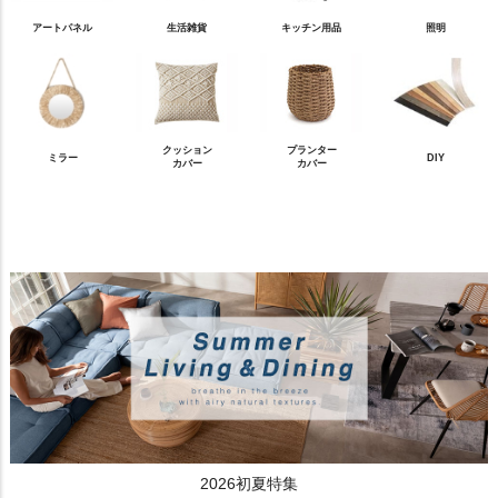
アートパネル
生活雑貨
キッチン用品
照明
クッション
プランター
ミラー
DIY
カバー
カバー
2026初夏特集