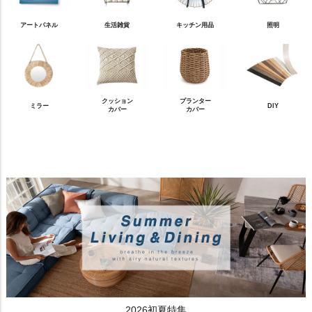
アートパネル
生活雑貨
キッチン用品
照明
クッション
プランター
ミラー
DIY
カバー
カバー
2026初夏特集