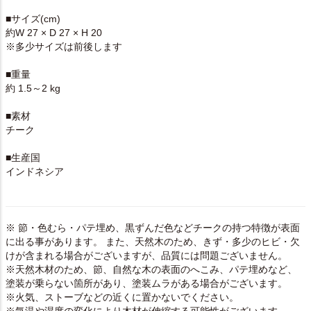
■サイズ(cm)
約W 27 × D 27 × H 20
※多少サイズは前後します
■重量
約 1.5～2 kg
■素材
チーク
■生産国
インドネシア
※ 節・色むら・パテ埋め、黒ずんだ色などチークの持つ特徴が表面
に出る事があります。 また、天然木のため、きず・多少のヒビ・欠
けが含まれる場合がございますが、品質には問題ございません。
※天然木材のため、節、自然な木の表面のへこみ、パテ埋めなど、
塗装が乗らない箇所があり、塗装ムラがある場合がございます。
※火気、ストーブなどの近くに置かないでください。