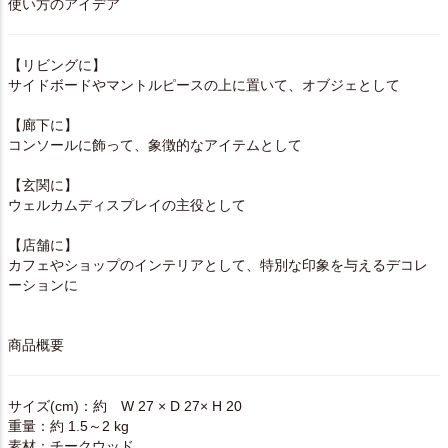
使い方のアイデア
【リビングに】
サイドボードやマントルピースの上に置いて、オブジェとして
【廊下に】
コンソールに飾って、象徴的なアイテムとして
【玄関に】
ウェルカムディスプレイの主役として
【店舗に】
カフェやショップのインテリアとして、特別な印象を与えるデコレ
ーションに
商品概要
サイズ(cm)：約 W 27 × D 27× H 20
重量：約 1.5～2 kg
素材：チークウッド