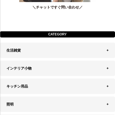
＼チャットですぐ問い合わせ／
CATEGORY
生活雑貨
収納
インテリア小物
ランドリーバスケット
ウォールデコレーション
キッチン用品
ティッシュケース
オブジェ
食器＆カトラリー
ごみ箱
照明
オーナメント
ランチョンマット＆コースター