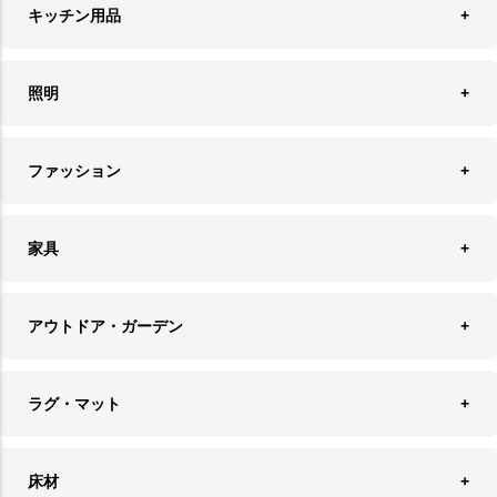
キッチン用品
ティッシュケース
オブジェ
食器＆カトラリー
ごみ箱
照明
オーナメント
ランチョンマット＆コースター
時計
ペンダントライト
フォトフレーム
ファッション
キッチン雑貨
ファブリック
フロアライト
フラワーベース・テラリウム
アクセサリースタンド＆ケース
お盆・トレー
家具
バス・トイレ用品
フェイクグリーン
バッグ・ポーチ
ソファ・ソファベッド
その他雑貨
アウトドア・ガーデン
プランターカバー
チェア
アウトドアファニチャー
キャンドル
ラグ・マット
テーブル
収納ケース・ボックス
キャンドルホルダー＆スタンド
ラグ
収納家具
床材