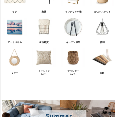
ラグ
家具
インテリア小物
かごバスケット
アートパネル
生活雑貨
キッチン用品
照明
クッション
プランター
ミラー
DIY
カバー
カバー