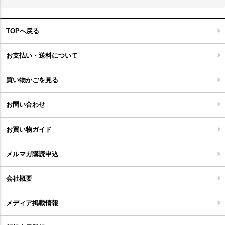
スケートボード
アロマディフューザー
玄関マット
ベッド・寝具
フローリングカーペット
アウトドア雑貨
TOPへ戻る
キッチンマット
キッズインテリア
フロアタイル
お支払い・送料について
家具開梱設置便について
コルクマット
買い物かごを見る
ジョイントタイル
お問い合わせ
お買い物ガイド
メルマガ購読申込
会社概要
メディア掲載情報