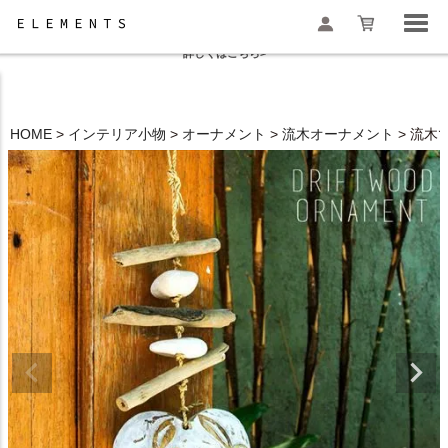
夏季休業と一部地域配送遅延のお知らせ
詳しくはこちら>
HOME
インテリア小物
オーナメント
流木オーナメント
流木で
検索