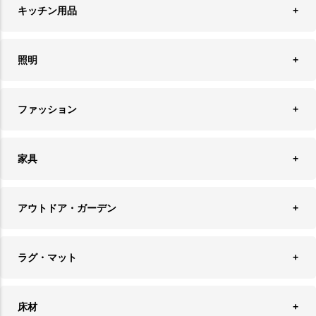
ウォールデコレーション
キッチン用品
ティッシュケース
オブジェ
食器＆カトラリー
ごみ箱
照明
オーナメント
ランチョンマット＆コースター
時計
ペンダントライト
フォトフレーム
ファッション
キッチン雑貨
ファブリック
フロアライト
フラワーベース・テラリウム
アクセサリースタンド＆ケース
お盆・トレー
家具
バス・トイレ用品
フェイクグリーン
バッグ・ポーチ
ソファ・ソファベッド
その他雑貨
アウトドア・ガーデン
プランターカバー
チェア
アウトドアファニチャー
キャンドル
ラグ・マット
テーブル
収納ケース・ボックス
キャンドルホルダー＆スタンド
ラグ
収納家具
床材