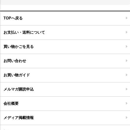
スケートボード
アロマディフューザー
玄関マット
ベッド・寝具
フローリングカーペット
アウトドア雑貨
TOPへ戻る
キッチンマット
キッズインテリア
フロアタイル
お支払い・送料について
家具開梱設置便について
コルクマット
買い物かごを見る
ジョイントタイル
お問い合わせ
お買い物ガイド
メルマガ購読申込
会社概要
メディア掲載情報