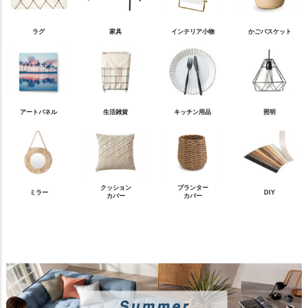
ラグ
家具
インテリア小物
かごバスケット
アートパネル
生活雑貨
キッチン用品
照明
クッション
プランター
ミラー
DIY
カバー
カバー