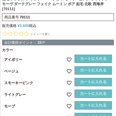
モーヴ ダークグレー フェイク ムートン ボア 起毛 北欧 西海岸
[70111]
商品番号
70111
販売価格
¥
3,600
税込
レビューを書く
合計獲得ポイント：
33
P
カラー
アイボリー
ベージュ
スモーキーピンク
ライトグレー
モーブ