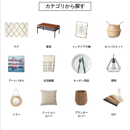
カテゴリから探す
ラグ
家具
インテリア小物
かごバスケット
アートパネル
生活雑貨
キッチン用品
照明
クッション
プランター
ミラー
DIY
カバー
カバー