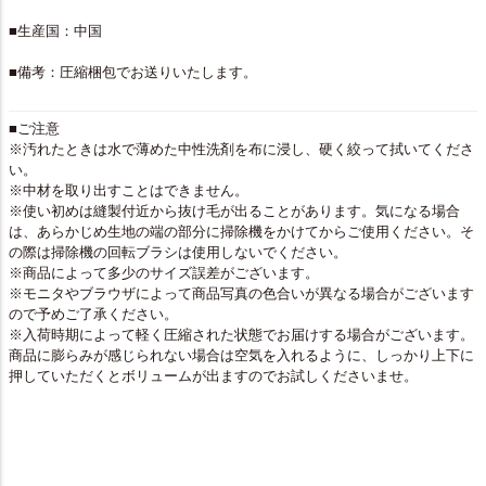
■生産国：中国
■備考：圧縮梱包でお送りいたします。
■ご注意
※汚れたときは水で薄めた中性洗剤を布に浸し、硬く絞って拭いてくださ
い。
※中材を取り出すことはできません。
※使い初めは縫製付近から抜け毛が出ることがあります。気になる場合
は、あらかじめ生地の端の部分に掃除機をかけてからご使用ください。そ
の際は掃除機の回転ブラシは使用しないでください。
※商品によって多少のサイズ誤差がございます。
※モニタやブラウザによって商品写真の色合いが異なる場合がございます
ので予めご了承ください。
※入荷時期によって軽く圧縮された状態でお届けする場合がございます。
商品に膨らみが感じられない場合は空気を入れるように、しっかり上下に
押していただくとボリュームが出ますのでお試しくださいませ。