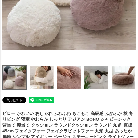
ピロー かわいい おしゃれ ふわふわ もこもこ 高級感 ふかふか 秋 冬
リビング 寝室 やわらか しっとり アジアン BOHO シャビーシック
背当て 腰当て
クッション ラウンドクッション ラウンド 丸 約 直径
45cm フェイクファー フェイクラビットファー 丸形 丸型 あったか
無地 シンプル アイボリー ベージュ スモーキーピンク ライトグレー