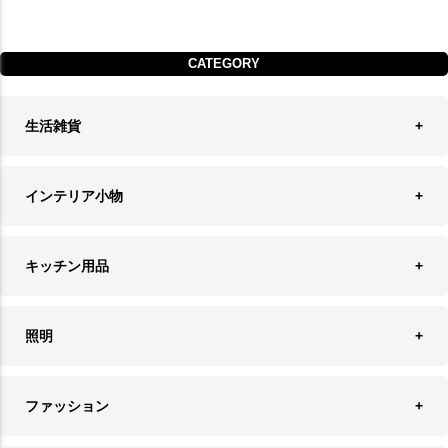
CATEGORY
生活雑貨
収納
インテリア小物
ランドリーバスケット
ウォールデコレーション
キッチン用品
ティッシュケース
オブジェ
食器＆カトラリー
ごみ箱
照明
オーナメント
ランチョンマット＆コースター
時計
ペンダントライト
フォトフレーム
ファッション
キッチン雑貨
ファブリック
フロアライト