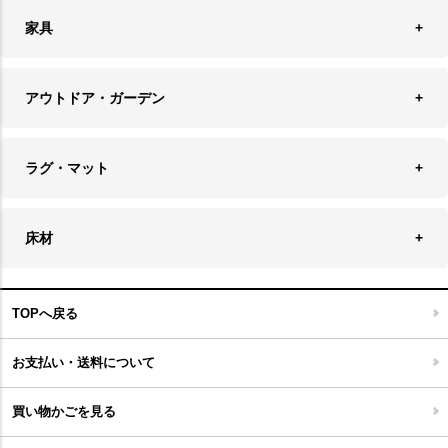
フラワーベース・テラリウム
アクセサリースタンド＆ケース
お盆・トレー
家具
バス・トイレ用品
フェイクグリーン
バッグ・ポーチ
ソファ・ソファベッド
その他雑貨
アウトドア・ガーデン
プランターカバー
チェア
アウトドアファニチャー
キャンドル
ラグ・マット
テーブル
収納ケース・ボックス
キャンドルホルダー＆スタンド
ラグ
収納家具
床材
スケートボード
アロマディフューザー
玄関マット
ベッド・寝具
フローリングカーペット
アウトドア雑貨
TOPへ戻る
キッチンマット
キッズインテリア
フロアタイル
お支払い・送料について
家具開梱設置便について
コルクマット
買い物かごを見る
ジョイントタイル