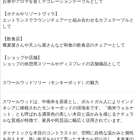
お香やアロマを置くデコレーションテーブルとして
【ホテルやリゾートヴィラ】
エントランスでラウンジチェアーと組み合わせるカフェテーブルと
して
【飲食店】
蕎麦屋さんや天ぷら屋さんなど和食の飲食店のチェアーとして
【ショップや店舗】
ショップの休憩用スツールやディスプレイの店舗備品として
スワールウッドツリー（モンキーポッド）の魅力
スワールウッドは、中南米を原産とし、ポルトガル人によりインド
ネシアに移植されたモンキーポッドの現地名です。「南米ウォルナ
ット」とも呼ばれる濃茶色の美しい木目と温かみを感じるナチュラ
ルな質感が特徴で、家具や民芸品に幅広く活用されています。
ダイナミックな木目のコントラストが、空間に自然な温かみと個性
を与えます。長い年月をかけて育った大木から切り出し、木本来の