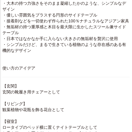
・大木の持つ力強さをそのまま凝縮したかのような、シンプルなデ
ザイン
・優しい雰囲気をプラスする円形のサイドテーブル
・接着剤などを一切使わず作られた100％ナチュラルなアジアン家具
・無垢材の持つ重厚感と木目を最大限に生かしたスツール兼サイド
テーブル
・日本ではなかなか手に入らない大きさの無垢材を贅沢に使用
・シンプルだけど、まるで生きている植物のような存在感のある有
機的なデザイン
使い方のアイデア
【玄関】
玄関の靴履き用チェアーとして
【リビング】
観葉植物や花瓶を飾る花台として
【寝室】
ロータイプのベッド横に置くナイトテーブルとして