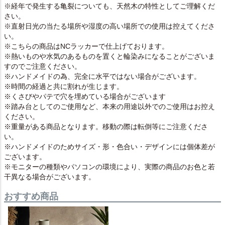
※経年で発生する亀裂についても、天然木の特性としてご理解くだ
さい。
※直射日光の当たる場所や湿度の高い場所での使用は控えてくださ
い。
※こちらの商品はNCラッカーで仕上げております。
※熱いものや水気のあるものを置くと輪染みになることがございま
すのでご注意ください。
※ハンドメイドの為、完全に水平ではない場合がございます。
※時間の経過と共に割れが生じます。
※くさびやパテで穴を埋めている場合がございます
※踏み台としてのご使用など、本来の用途以外でのご使用はお控え
ください。
※重量がある商品となります。移動の際は転倒等にご注意くださ
い。
※ハンドメイドのためサイズ・形・色合い・デザインには個体差が
ございます。
※モニターの種類やパソコンの環境により、実際の商品のお色と若
干異なる場合がございます。
おすすめ商品