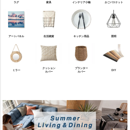
ラグ
家具
インテリア小物
かごバスケット
アートパネル
生活雑貨
キッチン用品
照明
クッション
プランター
ミラー
DIY
カバー
カバー