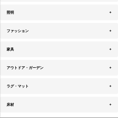
オブジェ
食器＆カトラリー
ごみ箱
照明
オーナメント
ランチョンマット＆コースター
時計
ペンダントライト
フォトフレーム
ファッション
キッチン雑貨
ファブリック
フロアライト
フラワーベース・テラリウム
アクセサリースタンド＆ケース
お盆・トレー
家具
バス・トイレ用品
フェイクグリーン
バッグ・ポーチ
ソファ・ソファベッド
その他雑貨
アウトドア・ガーデン
プランターカバー
チェア
アウトドアファニチャー
キャンドル
ラグ・マット
テーブル
収納ケース・ボックス
キャンドルホルダー＆スタンド
ラグ
収納家具
床材
スケートボード
アロマディフューザー
玄関マット
ベッド・寝具