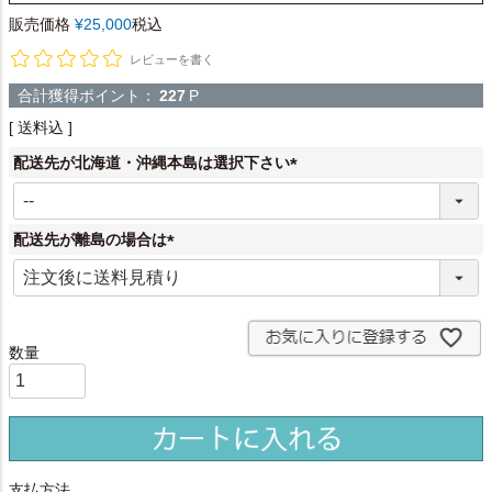
販売価格
¥
25,000
税込
レビューを書く
合計獲得ポイント：
227
P
送料込
配送先が北海道・沖縄本島は選択下さい
(
必
須
配送先が離島の場合は
)
(
必
須
)
支払方法