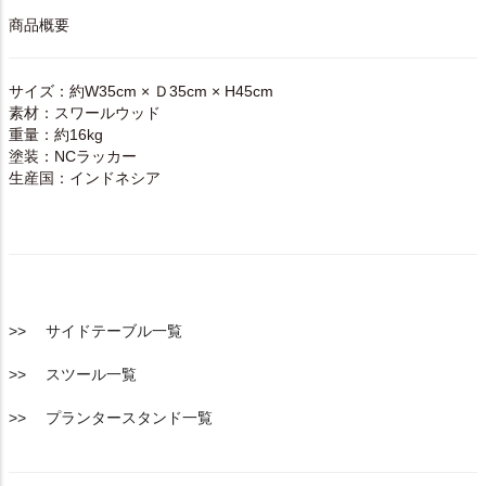
商品概要
サイズ：約W35cm × Ｄ35cm × H45cm
素材：スワールウッド
重量：約16kg
塗装：NCラッカー
生産国：インドネシア
>> サイドテーブル一覧
>> スツール一覧
>> プランタースタンド一覧