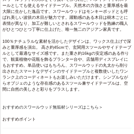
ールとしても使えるサイドテーブル。天然木の力強さと重厚感を最
大限に生かした逸品です。スワールウッドはモンキーポッドとも呼
ばれ美しい波状の木目が魅力です。躍動感のある木目は樹木ごとに
表情が異なり、加工が難しいとされるスワールウッドを熟練の職人
がひとつひとつ丁寧に仕上げた、唯一無二のアジアン家具です。
100％ナチュラルな素材を活かしたデザインは、ワックス仕上げで深
みと重厚感を演出。 高さ約45cmで、玄関用スツールやサイドテーブ
ルとして最適なサイズ感です。また重さ約16kgの安定感のある作り
で、観葉植物や花瓶を飾るプランター台や、店舗用ディスプレイに
もおすすめ。単品使いはもちろん、スワールウッドの丸太から削り
出された
スマートなデザインのサイドテーブル
と複数使いしたワン
ランク上のコーディネートもお楽しみいただけます。シンプルなが
らオブジェのような存在感のあるスツール兼サイドテーブルは、空
間に自然の美しさと彩りをプラスします。
おすすめのスワールウッド無垢材シリーズはこちら＞
おすすめポイント