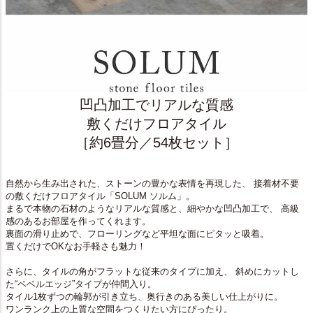
凹凸加工でリアルな質感
敷くだけフロアタイル
［約6畳分／54枚セット］
自然から生み出された、ストーンの豊かな表情を再現した、 接着材不要
の敷くだけフロアタイル「SOLUM ソルム」。
まるで本物の石材のようなリアルな質感と、細やかな凹凸加工で、 高級
感のあるお部屋を作ってくれます。
裏面の滑り止めで、フローリングなど平坦な面にピタッと吸着。
置くだけでOKなお手軽さも魅力！
さらに、タイルの角がフラットな従来のタイプに加え、 斜めにカットし
た“ベベルエッジ”タイプが仲間入り。
タイル1枚ずつの輪郭が引き立ち、奥行きのある美しい仕上がりに。
ワンランク上の上質な空間をつくりたい方にぴったり。