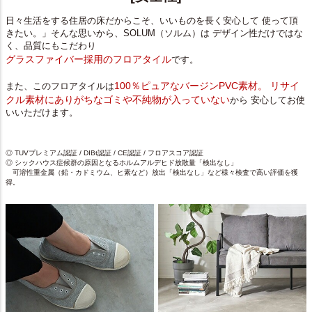
日々生活をする住居の床だからこそ、いいものを長く安心して 使って頂
きたい。」そんな思いから、SOLUM（ソルム）は デザイン性だけではな
く、品質にもこだわり
グラスファイバー採用のフロアタイル
です。
100％ピュアなバージンPVC素材。 リサイ
また、このフロアタイルは
クル素材にありがちなゴミや不純物が入っていない
から 安心してお使
いいただけます。
◎ TUVプレミアム認証 / DIBt認証 / CE認証 / フロアスコア認証
◎ シックハウス症候群の原因となるホルムアルデヒド放散量「検出なし」
可溶性重金属（鉛・カドミウム、ヒ素など）放出「検出なし」など様々検査で高い評価を獲
得。