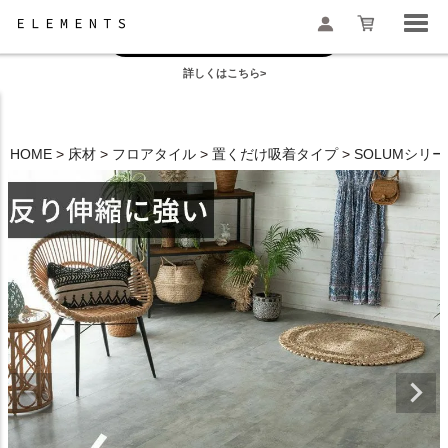
お盆の模様替えは今がおすすめ！
一部地域配送遅延のお知らせ
詳しくはこちら>
検索
HOME
床材
フロアタイル
置くだけ吸着タイプ
SOLUMシリ