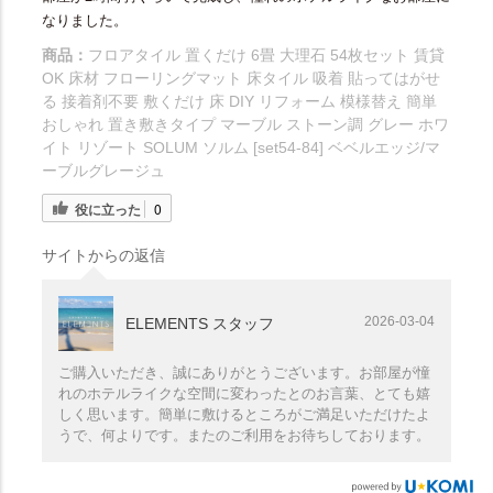
なりました。
商品：
フロアタイル 置くだけ 6畳 大理石 54枚セット 賃貸
OK 床材 フローリングマット 床タイル 吸着 貼ってはがせ
る 接着剤不要 敷くだけ 床 DIY リフォーム 模様替え 簡単
おしゃれ 置き敷きタイプ マーブル ストーン調 グレー ホワ
イト リゾート SOLUM ソルム [set54-84] ベベルエッジ/マ
ーブルグレージュ
役に立った
0
サイトからの返信
2026-03-04
ELEMENTS スタッフ
ご購入いただき、誠にありがとうございます。お部屋が憧
れのホテルライクな空間に変わったとのお言葉、とても嬉
しく思います。簡単に敷けるところがご満足いただけたよ
うで、何よりです。またのご利用をお待ちしております。