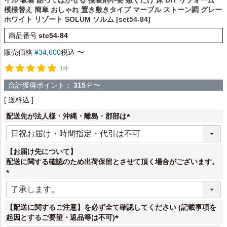
模様替え 簡単 おしゃれ 置き敷きタイプ マーブル ストーン調 グレー
ホワイト リゾート SOLUM ソルム [set54-84]
商品番号
stc54-84
販売価格
¥
34,600
税込
〜
1件
合計獲得ポイント：
315
P
〜
送料込
配送先が法人様・沖縄・離島・郡部は
(
必
須
【お届け先について】
)
配送に関する確認のため出荷保留とさせて頂く場合がございます。
(
必
須
【配送に関するご注意】を必ず全て確認してください (記載事項を
)
起因とするご要望・返品等は不可)