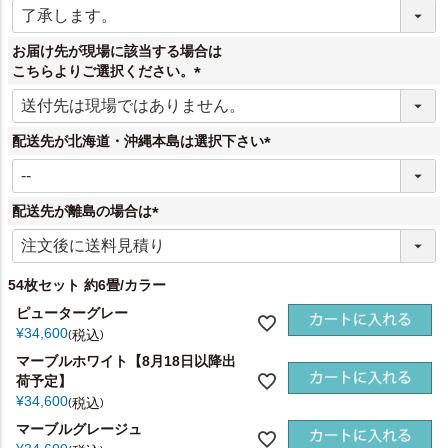
(
必
須
お届け先が現場に該当する場合は
)
こちらよりご選択ください。
(
必
須
配送先が北海道・沖縄本島は選択下さい
)
(
必
須
配送先が離島の場合は
)
(
必
須
54枚セット 約6畳/カラー
)
ピューターグレー
¥
34,600
税込
マーブルホワイト【8月18日以降出
荷予定】
¥
34,600
税込
マーブルグレージュ