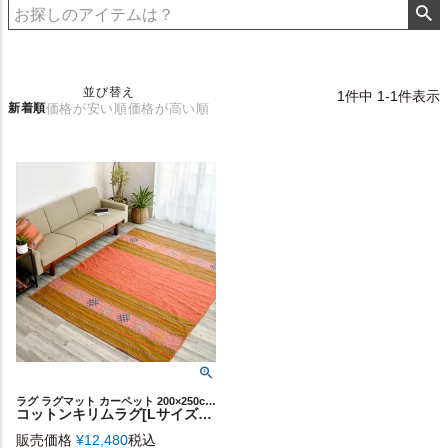
並び替え
1
件中
1
-
1
件表示
新着順
価格が安い順
価格が高い順
ラグ ラグマット カーペット 200×250cm コットンキリム
コットンキリムラグ[Lサイズ]200×250cm[Eタイプ](31410)【生活雑貨のELEMENTS本店】
販売価格
¥
12,480
税込