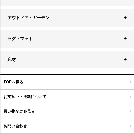
フェイクグリーン
バッグ・ポーチ
ソファ・ソファベッド
その他雑貨
アウトドア・ガーデン
プランターカバー
チェア
アウトドアファニチャー
キャンドル
ラグ・マット
テーブル
収納ケース・ボックス
キャンドルホルダー＆スタンド
ラグ
収納家具
床材
スケートボード
アロマディフューザー
玄関マット
ベッド・寝具
フローリングカーペット
アウトドア雑貨
TOPへ戻る
キッチンマット
キッズインテリア
フロアタイル
お支払い・送料について
家具開梱設置便について
コルクマット
買い物かごを見る
ジョイントタイル
お問い合わせ