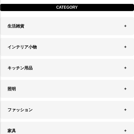
CATEGORY
生活雑貨
収納
インテリア小物
ランドリーバスケット
ウォールデコレーション
キッチン用品
ティッシュケース
オブジェ
食器＆カトラリー
ごみ箱
照明
オーナメント
ランチョンマット＆コースター
時計
ペンダントライト
フォトフレーム
ファッション
キッチン雑貨
ファブリック
フロアライト
フラワーベース・テラリウム
アクセサリースタンド＆ケース
お盆・トレー
家具
バス・トイレ用品