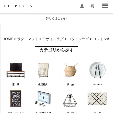
お盆の模様替えは今がおすすめ！
一部地域配送遅延のお知らせ
詳しくはこちら>
検索
HOME
ラグ・マット
デザインラグ
コットンラグ
コットンキリ
カテゴリから探す
家 具
生活雑貨
収 納
キッチン