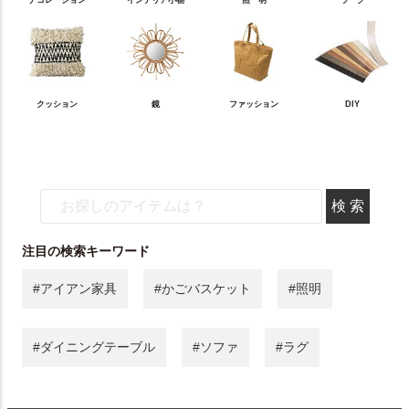
デコレーション
インテリア小物
照 明
ラ グ
クッション
鏡
ファッション
DIY
注目の検索キーワード
#アイアン家具
#かごバスケット
#照明
#ダイニングテーブル
#ソファ
#ラグ