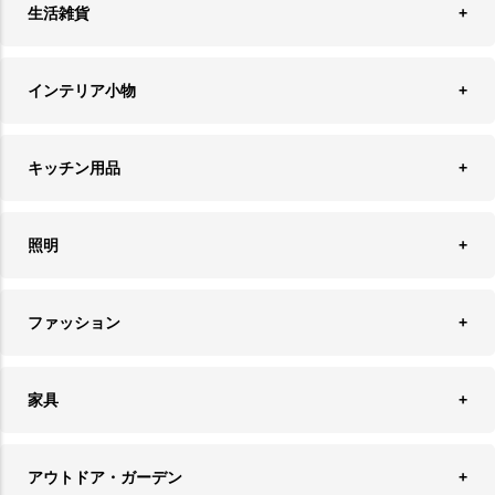
生活雑貨
収納
インテリア小物
ランドリーバスケット
ウォールデコレーション
キッチン用品
ティッシュケース
オブジェ
食器＆カトラリー
ごみ箱
照明
オーナメント
ランチョンマット＆コースター
時計
ペンダントライト
フォトフレーム
ファッション
キッチン雑貨
ファブリック
フロアライト
フラワーベース・テラリウム
アクセサリースタンド＆ケース
お盆・トレー
家具
バス・トイレ用品
フェイクグリーン
バッグ・ポーチ
ソファ・ソファベッド
その他雑貨
アウトドア・ガーデン
プランターカバー