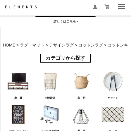
お盆の模様替えは今がおすすめ！
一部地域配送遅延のお知らせ
詳しくはこちら>
検索
HOME
ラグ・マット
デザインラグ
コットンラグ
コットンキリ
カテゴリから探す
家 具
生活雑貨
収 納
キッチン