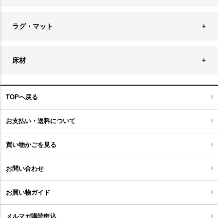
チェア
アウトドアファニチャー
キャンドル
ラグ・マット
テーブル
収納ケース・ボックス
キャンドルホルダー＆スタンド
ラグ
収納家具
床材
スケートボード
アロマディフューザー
玄関マット
ベッド・寝具
フローリングカーペット
アウトドア雑貨
TOPへ戻る
キッチンマット
キッズインテリア
フロアタイル
お支払い・送料について
家具開梱設置便について
コルクマット
買い物かごを見る
ジョイントタイル
お問い合わせ
お買い物ガイド
メルマガ購読申込