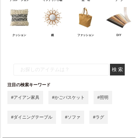
デコレーション
インテリア小物
照 明
ラ グ
クッション
鏡
ファッション
DIY
注目の検索キーワード
#アイアン家具
#かごバスケット
#照明
#ダイニングテーブル
#ソファ
#ラグ