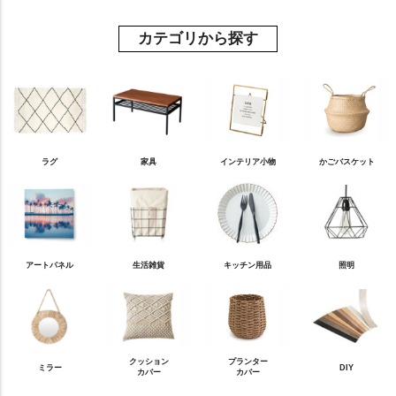
カテゴリから探す
ラグ
家具
インテリア小物
かごバスケット
アートパネル
生活雑貨
キッチン用品
照明
クッション
プランター
ミラー
DIY
カバー
カバー