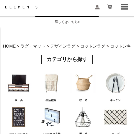
お盆の模様替えは今がおすすめ！
一部地域配送遅延のお知らせ
詳しくはこちら>
検索
HOME
ラグ・マット
デザインラグ
コットンラグ
コットンキリ
カテゴリから探す
家 具
生活雑貨
収 納
キッチン