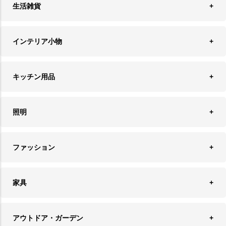
生活雑貨
収納
インテリア小物
ランドリーバスケット
ウォールデコレーション
キッチン用品
ティッシュケース
オブジェ
食器＆カトラリー
ごみ箱
照明
オーナメント
ランチョンマット＆コースター
時計
ペンダントライト
フォトフレーム
ファッション
キッチン雑貨
ファブリック
フロアライト
フラワーベース・テラリウム
アクセサリースタンド＆ケース
お盆・トレー
家具
バス・トイレ用品
フェイクグリーン
バッグ・ポーチ
ソファ・ソファベッド
その他雑貨
アウトドア・ガーデン
プランターカバー