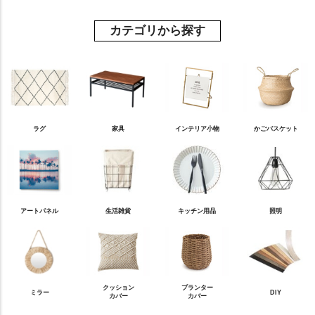
カテゴリから探す
ラグ
家具
インテリア小物
かごバスケット
アートパネル
生活雑貨
キッチン用品
照明
クッション
プランター
ミラー
DIY
カバー
カバー