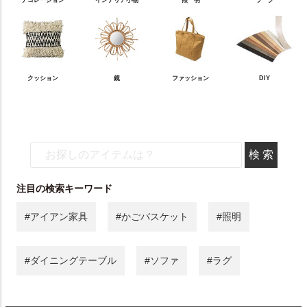
デコレーション
インテリア小物
照 明
ラ グ
クッション
鏡
ファッション
DIY
注目の検索キーワード
#アイアン家具
#かごバスケット
#照明
#ダイニングテーブル
#ソファ
#ラグ