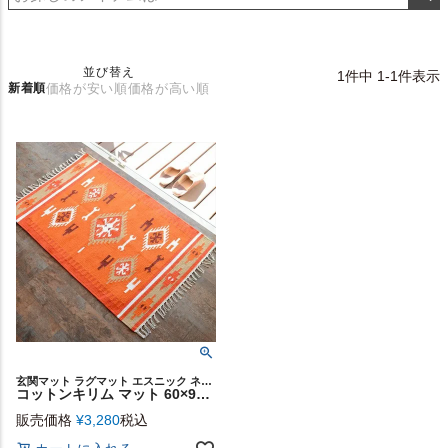
並び替え
1
件中
1
-
1
件表示
新着順
価格が安い順
価格が高い順
玄関マット ラグマット エスニック ネイティブ コットンキリム
コットンキリム マット 60×90cm [Gタイプ] (31130)【生活雑貨のELEMENTS本店】
販売価格
¥
3,280
税込