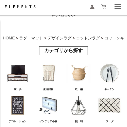
夏季休業と一部地域配送遅延のお知らせ
詳しくはこちら>
HOME
ラグ・マット
デザインラグ
コットンラグ
コットンキリ
検索
カテゴリから探す
家 具
生活雑貨
収 納
キッチン
デコレーション
インテリア小物
照 明
ラ グ