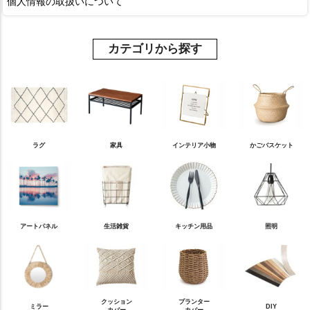
個人情報の取扱いについて
カテゴリから探す
ラグ
家具
インテリア小物
かごバスケット
アートパネル
生活雑貨
キッチン用品
照明
クッション
プランター
ミラー
DIY