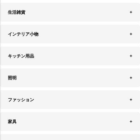
生活雑貨
収納
インテリア小物
ランドリーバスケット
ウォールデコレーション
キッチン用品
ティッシュケース
オブジェ
食器＆カトラリー
ごみ箱
照明
オーナメント
ランチョンマット＆コースター
時計
ペンダントライト
フォトフレーム
ファッション
キッチン雑貨
ファブリック
フロアライト
フラワーベース・テラリウム
アクセサリースタンド＆ケース
お盆・トレー
家具
バス・トイレ用品
フェイクグリーン
バッグ・ポーチ
ソファ・ソファベッド