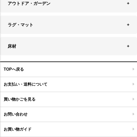
その他雑貨
アウトドア・ガーデン
プランターカバー
チェア
アウトドアファニチャー
キャンドル
ラグ・マット
テーブル
収納ケース・ボックス
キャンドルホルダー＆スタンド
ラグ
収納家具
床材
スケートボード
アロマディフューザー
玄関マット
ベッド・寝具
フローリングカーペット
アウトドア雑貨
TOPへ戻る
キッチンマット
キッズインテリア
フロアタイル
お支払い・送料について
家具開梱設置便について
コルクマット
買い物かごを見る
ジョイントタイル
お問い合わせ
お買い物ガイド