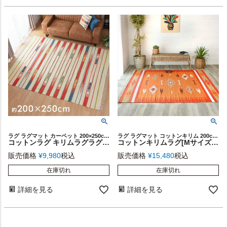
ラグ ラグマット カーペット 200×250cm コットンキリム
ラグ ラグマット コットンキリム 200cm インド綿 カーペット
コットンラグ キリムラグラグ[Lサイズ] 200×250cm [Aタイプ](31400)【 ラグ マット キリム インド綿 オルテガ エスニック ネイティブ 民族 カーペット マット ラグマット 200cm 絨毯 じゅうたん らぐ おしゃれ インテリア 男前 西海岸 】
コットンキリムラグ[Mサイズ]200×200cm[Gタイプ](31330)【生活雑貨のELEMENTS本店】
販売価格
¥
9,980
税込
販売価格
¥
15,480
税込
在庫切れ
在庫切れ
詳細を見る
詳細を見る