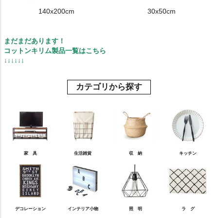
140x200cm
30x50cm
まだまだあります！
コットンキリム製品一覧はこちら
↓↓↓↓↓↓
カテゴリから探す
家 具
生活雑貨
収 納
キッチン
デコレーション
インテリア小物
照 明
ラ グ