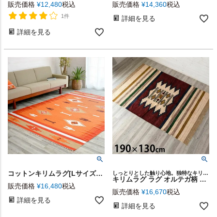
販売価格
¥
12,480
税込
販売価格
¥
14,360
税込
1件
詳細を見る
詳細を見る
コットンキリムラグ[Lサイズ]200×250cm[Gタイプ](31430)【生活雑貨のELEMENTS本店】
しっとりとした触り心地。独特なキリム柄のラグ
キリムラグ ラグ オルテガ柄 190×130 緑 グリーン [91374]【 カーペット 平織り 敷物 キリム柄 幾何学模様 ネイティブ柄 インテリア おしゃれ 遊牧民 トルコ 】
販売価格
¥
16,480
税込
販売価格
¥
16,670
税込
詳細を見る
詳細を見る