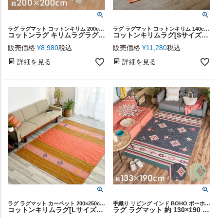
ラグ ラグマット コットンキリム 200cm インド綿 カーペット
ラグ ラグマット コットンキリム 140cm 200cm インド綿
コットンラグ キリムラグラグ[Mサイズ] 200×200cm [Aタイプ](31300)【 ラグ マット キリム インド綿 オルテガ エスニック ネイティブ 民族 カーペット マット ラグマット 200cm 絨毯 じゅうたん らぐ おしゃれ インテリア 男前 西海岸 】
コットンキリムラグ[Sサイズ]140×200cm[Gタイプ](31230)【生活雑貨のELEMENTS本店】
販売価格
¥
8,980
税込
販売価格
¥
11,280
税込
詳細を見る
詳細を見る
ラグ ラグマット カーペット 200×250cm コットンキリム
手織り リビング インド BOHO ボーホー 絨毯 敷物 マット
コットンキリムラグ[Lサイズ]200×250cm[Eタイプ](31410)【生活雑貨のELEMENTS本店】
ラグ ラグマット 約 130×190 cm 長方形 コットン 綿 コットンキリム [34450]【 デザイン キリム カーペット 天然素材 ハンドメイド おしゃれ 北欧 オールシーズン 春 夏 秋 冬 リゾート ヴィンテージ風 カラフル アジアン エスニック 男前 西海岸風 メキシカンラグ 】