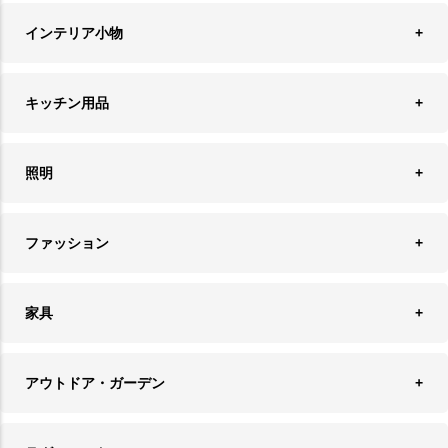
収納
インテリア小物
ランドリーバスケット
ウォールデコレーション
キッチン用品
ティッシュケース
オブジェ
食器＆カトラリー
ごみ箱
照明
オーナメント
ランチョンマット＆コースター
時計
ペンダントライト
フォトフレーム
ファッション
キッチン雑貨
ファブリック
フロアライト
フラワーベース・テラリウム
アクセサリースタンド＆ケース
お盆・トレー
家具
バス・トイレ用品
フェイクグリーン
バッグ・ポーチ
ソファ・ソファベッド
その他雑貨
アウトドア・ガーデン
プランターカバー
チェア
アウトドアファニチャー
キャンドル