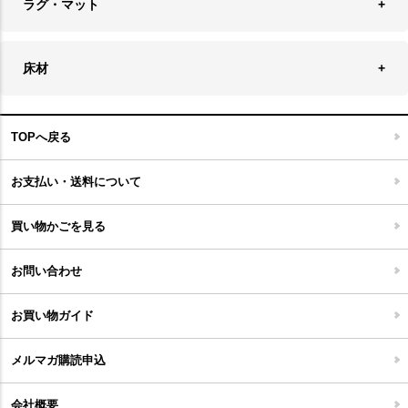
ラグ・マット
テーブル
収納ケース・ボックス
キャンドルホルダー＆スタンド
ラグ
収納家具
床材
スケートボード
アロマディフューザー
玄関マット
ベッド・寝具
フローリングカーペット
アウトドア雑貨
TOPへ戻る
キッチンマット
キッズインテリア
フロアタイル
お支払い・送料について
家具開梱設置便について
コルクマット
買い物かごを見る
ジョイントタイル
お問い合わせ
お買い物ガイド
メルマガ購読申込
会社概要