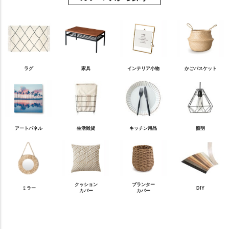
ラグ
家具
インテリア小物
かごバスケット
アートパネル
生活雑貨
キッチン用品
照明
クッション
プランター
ミラー
DIY
カバー
カバー