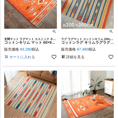
玄関マット ラグマット エスニック ネイティブ コットンキリム
ラグ ラグマット コットンキリム 200cm インド綿 カーペット
コットンキリム マット 60×90cm [Gタイプ] (31130)【生活雑貨のELEMENTS本店】
コットンラグ キリムラグラグ[Mサイズ] 200×200cm [Cタイプ](31302)【 ラグ マット キリム インド綿 オルテガ エスニック ネイティブ 民族 カーペット マット ラグマット 200cm 絨毯 じゅうたん らぐ おしゃれ インテリア 男前 西海岸 】
販売価格
¥
3,280
税込
販売価格
¥
7,480
税込
カートに入れる
詳細を見る