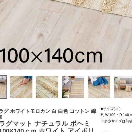
■サイズ(cm)
ラグ ホワイトモロカン 白 白色 コットン 綿
約 W 100 × D 140 ×
0
※多少サイズは前
 ラグマット ナチュラル ボヘミ
100×140ｃｍ ホワイト アイボリ