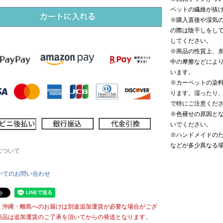
ペットの繊維が抜
※購入直後や湿気の
の際は陰干しをし
してください。
※商品の性質上、
中の摩擦などによ
います。
※カーペットの染
ります。湿ったり
で特にご注意くだ
※色褪せの原因と
いでください。
※ハンドメイドの
などが多少異なる
について
いてのお問い合わせ
・沖縄・離島へのお届けは別途追加運賃が必要な場合がござ
商品は追加運賃のご了承を頂いてからの発送となります。