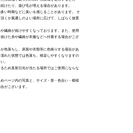
け続けたり、遊び毛が増える場合があります。
多い時期などに臭いを感じることがあります。 そ
て頂くか風通しのよい場所に広げて、しばらく放置
糸や繊維が抜けやすくなっております。また、使用
り抜けた糸や繊維が衣服などへ付着する場合がござ
料が色落ちし、床面や衣類等に色移りする場合があ
、濡れた状態では色落ち、移染しやすくなりますの
さい。
なるため直射日光が当たる場所ではご使用にならな
ためページ内の写真と、サイズ・形・色合い・模様
場合がございます。