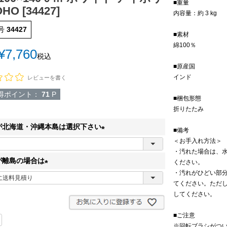
■重量
HO [34427]
内容量：約 3 kg
号
34427
■素材
綿100％
¥
7,760
税込
■原産国
インド
レビューを書く
得ポイント：
71
P
■梱包形態
折りたたみ
が北海道・沖縄本島は選択下さい
■備考
＜お手入れ方法＞
(
・汚れた場合は、
必
が離島の場合は
ください。
須
・汚れがひどい部
(
)
てください。ただ
必
してください。
須
)
■ご注意
※回転ブラシがつ