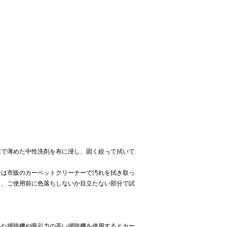
水で薄めた中性洗剤を布に浸し、固く絞って拭いて
分は市販のカーペットクリーナーで汚れを拭き取っ
し、ご使用前に色落ちしないか目立たない部分で試
いた掃除機や吸引力の高い掃除機を使用するとカー