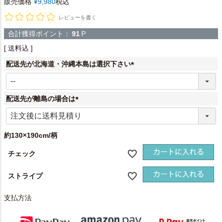
販売価格
¥
9,980
税込
レビューを書く
合計獲得ポイント：
91
P
送料込
配送先が北海道・沖縄本島は選択下さい
(
必
須
配送先が離島の場合は
)
(
必
須
約130×190cm/柄
)
チェック
ストライプ
支払方法