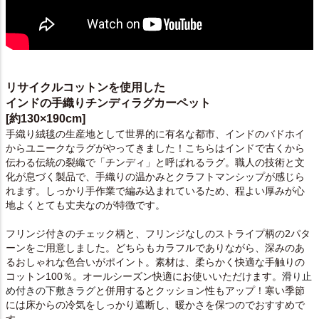
リサイクルコットンを使用した
インドの手織りチンディラグカーペット
[約130×190cm]
手織り絨毯の生産地として世界的に有名な都市、インドのバドホイ
からユニークなラグがやってきました！こちらはインドで古くから
伝わる伝統の裂織で「チンディ」と呼ばれるラグ。職人の技術と文
化が息づく製品で、手織りの温かみとクラフトマンシップが感じら
れます。しっかり手作業で編み込まれているため、程よい厚みが心
地よくとても丈夫なのが特徴です。
フリンジ付きのチェック柄と、フリンジなしのストライプ柄の2パタ
ーンをご用意しました。どちらもカラフルでありながら、深みのあ
るおしゃれな色合いがポイント。素材は、柔らかく快適な手触りの
コットン100％。オールシーズン快適にお使いいただけます。
滑り止
め付きの下敷きラグ
と併用するとクッション性もアップ！寒い季節
には床からの冷気をしっかり遮断し、暖かさを保つのでおすすめで