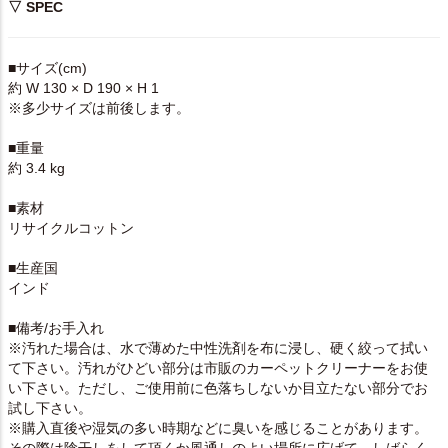
▽ SPEC
■サイズ(cm)
約 W 130 × D 190 × H 1
※多少サイズは前後します。
■重量
約 3.4 kg
■素材
リサイクルコットン
■生産国
インド
■備考/お手入れ
※汚れた場合は、水で薄めた中性洗剤を布に浸し、硬く絞って拭い
て下さい。汚れがひどい部分は市販のカーペットクリーナーをお使
い下さい。ただし、ご使用前に色落ちしないか目立たない部分でお
試し下さい。
※購入直後や湿気の多い時期などに臭いを感じることがあります。