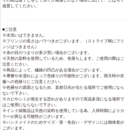
その際は陰干しをして頂くか風通しのよい場所に広げて、しばらく
放置してください。
■ご注意
※水洗いはできません。
※フリンジの長さはバラつきがございます。（ストライプ柄にフリ
ンジはつきません）
※糸の目のつまりが多少荒い場合がございます。
※天然の染料を使用しているため、色落ちします。ご使用の際はご
注意ください。
※商品によって、繊維の凹凸がある場合がございます。
※摩擦や水濡れによって色移りの可能性がございます。雨天時や衣
服への色移りにご注意ください。
※色褪せの原因となるため、直射日光が当たる場所でご使用になら
ないで下さい。
※カビやシミが発生する恐れがありますので高温多湿になる場所で
はご使用にならないで下さい。
※インド綿製品は天然の染料を使用している為、入荷時期によりカ
ラーが異なる可能性がございます。
※ハンドメイドのためサイズ・形・色合い・デザインには個体差が
ございます。