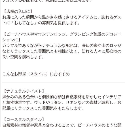
グがズレる心配もなく、転倒防止にも役立ちます。
【店舗の入口に】
お店に入った瞬間から温かさを感じさせるアイテムに。訪れるゲス
トに「おもてなし」の雰囲気を提供します。
【ビーチハウスやマウンテンロッジ、グランピング施設のデコレー
ションに】
カラフルでありながらナチュラルな配色は、海辺の家や山のロッジ
などリラックスした雰囲気とも相性がよく、訪れる人々に居心地の
良い空間を演出します。
こんなお部屋（スタイル）におすすめ
【ナチュラルテイスト】
温かみのある色合いと個性的な柄は自然素材を活かしたインテリア
と相性抜群です。ウッドやラタン、リネンなどの素材と調和し、お
部屋にリラックスした雰囲気をもたらします。
【コースタルスタイル】
自然素材の雑貨や家具と合わせることで、ビーチハウスのような開