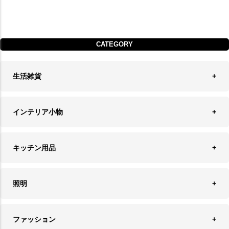
CATEGORY
生活雑貨
収納
インテリア小物
ランドリーバスケット
ウォールデコレーション
キッチン用品
ティッシュケース
オブジェ
食器＆カトラリー
ごみ箱
照明
オーナメント
ランチョンマット＆コースター
時計
ペンダントライト
フォトフレーム
ファッション
キッチン雑貨