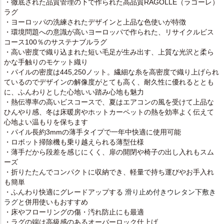
・徹底された品質管理の下で作られた高品質RAGOLLE（ラゴーレ）
ラグ
・ヨーロッパの洗練されたデザインと上品な色使いが特徴
・環境問題への意識が高いヨーロッパで作られた、リサイクルビス
コース100％のサステナブルラグ
・高い密度で織り込まれた短い毛足が生み出す、上質な光沢と柔ら
かな手触りのモケット織り
・パイルの密度は445,250ノット。繊細な糸を高密度で織り上げられ
ているのでデザインの解像度がとても高く、耐久性に優れるととも
に、ふんわりとした心地いい踏み心地も魅力
・熱伝導率の高いビスコースで、夏はエアコンの風を受けて上品な
ひんやり感、冬は床暖房やホットカーペットの熱を効率よく伝えて
心地よい温もりを保ちます
・パイル長約3mmの薄手タイプで一年中快適に使用可能
・ロボット掃除機も乗り越えられる薄型仕様
・薄手だから段差を感じにくく、扉の開閉や椅子の出し入れもスム
ーズ
・折りたたんでコンパクトに収納でき、軽量で持ち運びやお手入れ
も簡単
・ふんわり快適にグレードアップする
滑り止め付きウレタン下敷き
ラグ
と併用使いもおすすめ
・床やフローリングの傷・汚れ防止にも最適
・ラグの端は高級感のあるオーバーロック仕上げ