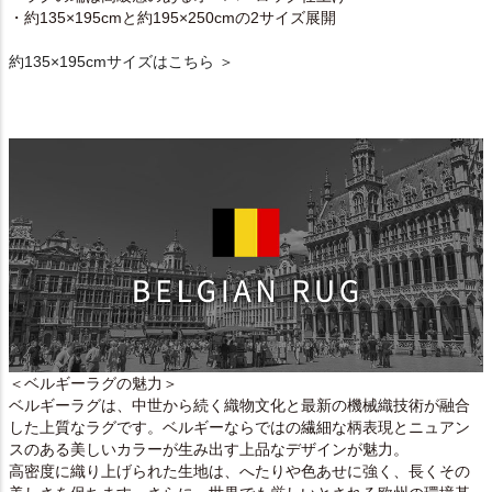
・約135×195cmと約195×250cmの2サイズ展開
約135×195cmサイズはこちら ＞
＜ベルギーラグの魅力＞
ベルギーラグは、中世から続く織物文化と最新の機械織技術が融合
した上質なラグです。ベルギーならではの繊細な柄表現とニュアン
スのある美しいカラーが生み出す上品なデザインが魅力。
高密度に織り上げられた生地は、へたりや色あせに強く、長くその