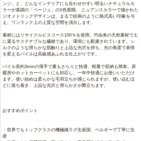
ンジ」と、どんなインテリアにも合わせやすい明るいナチュラルカ
ラーが基調の「ベージュ」の2色展開。 ニュアンスカラーで描かれた
ジオメトリックデザインは、まるで絵画のように格式高い印象を与
え、ワンランク上の上質な空間を演出します。
素材にはリサイクルビスコース100％を使用。竹由来の天然素材で土
に還るサステナブルな繊維であり、環境にも配慮されています。シ
ルクのような滑らかな肌触りと上品な光沢を持ち、光の角度で表情
を変えるパイルは高級感あふれる仕上がりです。
パイル長約3mmの薄手で夏もさらりと快適、軽量で収納も簡単。床
暖房やホットカーペットにも対応し、一年中快適にお使いいただけ
ます。使い始めは柔らかな毛羽立ちが感じられますが、使い込むほ
どに落ち着き、上品な光沢と滑らかさが際立ちます。
おすすめポイント
・世界でもトップクラスの機械織ラグ生産国、ベルギーで丁寧に生
産