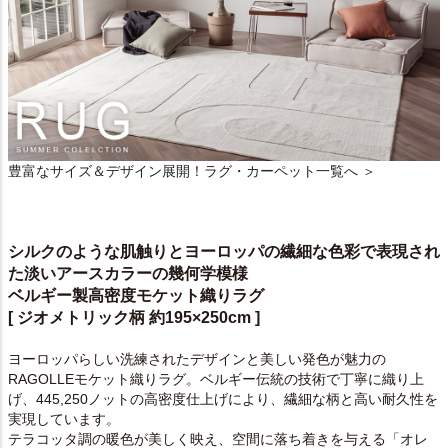
豊富なサイズ＆デザイン展開！ラグ・カーペット一覧へ ＞
シルクのような肌触りとヨーロッパの繊細な色彩で表現され
た淡いアースカラーの幾何学模様
ベルギー製高密度モケット織りラグ
[ ジオメトリック柄 約195×250cm ]
ヨーロッパらしい洗練されたデザインと美しい発色が魅力の
RAGOLLEモケット織りラグ。ベルギー伝統の技術で丁寧に織り上
げ、445,250ノットの高密度仕上げにより、繊細な柄と高い耐久性を
実現しています。
テラコッタ調の暖色が美しく映え、空間に落ち着きを与える「オレ