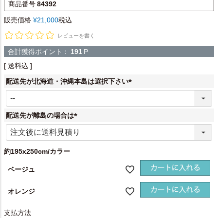
商品番号
84392
販売価格
¥
21,000
税込
レビューを書く
合計獲得ポイント：
191
P
送料込
配送先が北海道・沖縄本島は選択下さい
(
必
須
配送先が離島の場合は
)
(
必
須
約195x250cm/カラー
)
ベージュ
オレンジ
支払方法