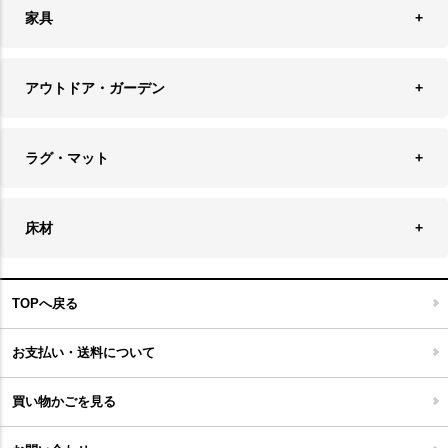
アクセサリースタンド＆ケース
お盆・トレー
家具
バス・トイレ用品
フェイクグリーン
バッグ・ポーチ
ソファ・ソファベッド
その他雑貨
アウトドア・ガーデン
プランターカバー
チェア
アウトドアファニチャー
キャンドル
ラグ・マット
テーブル
収納ケース・ボックス
キャンドルホルダー＆スタンド
ラグ
収納家具
床材
スケートボード
アロマディフューザー
玄関マット
ベッド・寝具
フローリングカーペット
アウトドア雑貨
TOPへ戻る
キッチンマット
キッズインテリア
フロアタイル
お支払い・送料について
家具開梱設置便について
コルクマット
買い物かごを見る
ジョイントタイル