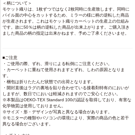
＜柄について＞
モケット織りは、1枚ずつではなく2枚同時に生産致します。同時に
パイル面の中心をカットするため、ミラーの様に柄の逆転した商品
が生産されます。これはモケット織りカーペットの生産上の仕組み
です。故に50％は柄の逆転した商品が出来上がります。ご購入頂き
ました商品の柄の指定は出来かねます、予めご了承くださいませ。
■ご注意
・ご使用の際、ずれ、滑りによる転倒にご注意ください。
・カーペットに重ねて使用されますとずれ、しわの原因となりま
す。
・梱包は折りたたんだ状態での出荷となります。
・開封直後はラグの裏地を貼り合わせている接着剤特有のにおいが
しますが、数日でにおいは軽減されますのでご安心ください。
※本製品はOEKO-TEX Standard 100の認証を取得しており、有害な
化学物質は使用しておりません。
※サイズ・形・デザインが写真と異なる場合があります。
※モニターの種類やパソコンの環境により、実際の商品の色と若干
異なる場合がございます。