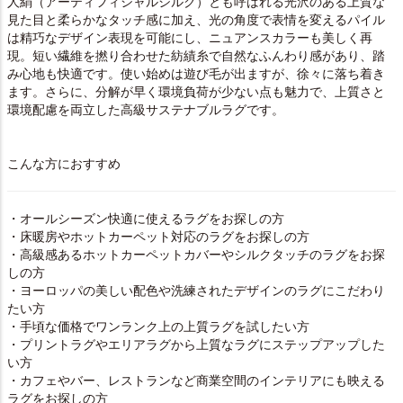
人絹（アーティフィシャルシルク）とも呼ばれる光沢のある上質な
見た目と柔らかなタッチ感に加え、光の角度で表情を変えるパイル
は精巧なデザイン表現を可能にし、ニュアンスカラーも美しく再
現。短い繊維を撚り合わせた紡績糸で自然なふんわり感があり、踏
み心地も快適です。使い始めは遊び毛が出ますが、徐々に落ち着き
ます。さらに、分解が早く環境負荷が少ない点も魅力で、上質さと
環境配慮を両立した高級サステナブルラグです。
こんな方におすすめ
・オールシーズン快適に使えるラグをお探しの方
・床暖房やホットカーペット対応のラグをお探しの方
・高級感あるホットカーペットカバーやシルクタッチのラグをお探
しの方
・ヨーロッパの美しい配色や洗練されたデザインのラグにこだわり
たい方
・手頃な価格でワンランク上の上質ラグを試したい方
・プリントラグやエリアラグから上質なラグにステップアップした
い方
・カフェやバー、レストランなど商業空間のインテリアにも映える
ラグをお探しの方