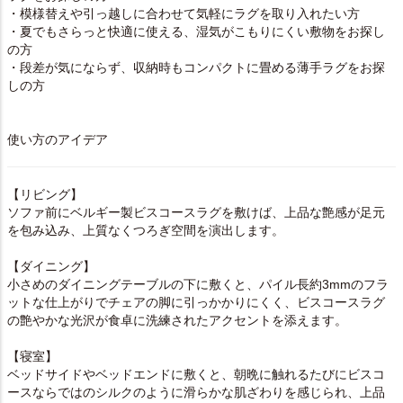
・模様替えや引っ越しに合わせて気軽にラグを取り入れたい方
・夏でもさらっと快適に使える、湿気がこもりにくい敷物をお探し
の方
・段差が気にならず、収納時もコンパクトに畳める薄手ラグをお探
しの方
使い方のアイデア
【リビング】
ソファ前にベルギー製ビスコースラグを敷けば、上品な艶感が足元
を包み込み、上質なくつろぎ空間を演出します。
【ダイニング】
小さめのダイニングテーブルの下に敷くと、パイル長約3mmのフラ
ットな仕上がりでチェアの脚に引っかかりにくく、ビスコースラグ
の艶やかな光沢が食卓に洗練されたアクセントを添えます。
【寝室】
ベッドサイドやベッドエンドに敷くと、朝晩に触れるたびにビスコ
ースならではのシルクのように滑らかな肌ざわりを感じられ、上品