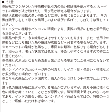
■ご注意
※回転ブラシがついた掃除機や吸引力の高い掃除機を使用すると カーペ
ットの繊維が抜け続けたり、遊び毛が増える場合があります。
※購入直後や湿気の多い時期などに臭いを感じることがあります。 その
際は陰干しをして頂くか風通しのよい場所に広げて、しばらく放置してく
ださい。
※モニターの種類やパソコンの環境により、実際の商品のお色と若干異な
る場合がございます。
※商品の性質上、糸や繊維が抜けやすくなっております。また、使用中の
摩擦などにより抜けた糸や繊維が衣服などへ付着する場合がございます。
※カーペットの染料が色落ちし、床面や衣類等に色移りする場合がありま
す。湿ったり、濡れた状態では色落ち、移染しやすくなりますので特にご
注意ください。
※色褪せの原因となるため直射日光が当たる場所ではご使用にならないで
ください。
※ハンドメイドのためページ内の写真と、サイズ・形・色合い・模様など
が多少異なる場合がございます。
※こちらの商品はインド国内で、職人がひとつひとつ手作業で仕上げてい
ます。
違う色の繊維が糸に混ざっている場合がございますが、織り小屋に様々な
色の繊維が舞っていることなどが原因です。製造環境上避けられないもの
であり、インドの風合い豊かなハンドメイド商品ならではの、特徴の一つ
としてご理解いただければ幸いです。