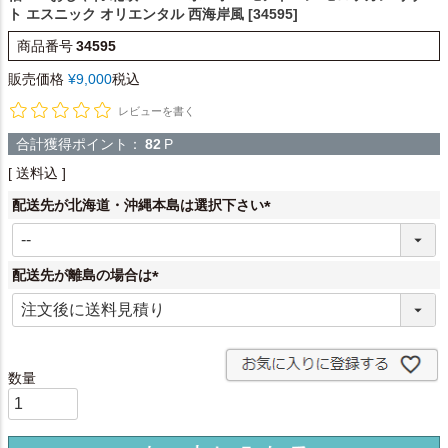
ト エスニック オリエンタル 西海岸風 [34595]
商品番号
34595
販売価格
¥
9,000
税込
レビューを書く
合計獲得ポイント：
82
P
送料込
配送先が北海道・沖縄本島は選択下さい
(
必
須
配送先が離島の場合は
)
(
必
須
)