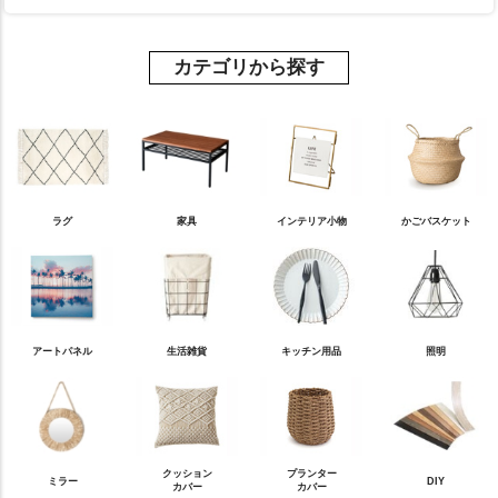
カテゴリから探す
ラグ
家具
インテリア小物
かごバスケット
アートパネル
生活雑貨
キッチン用品
照明
クッション
プランター
ミラー
DIY
カバー
カバー