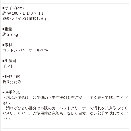
■サイズ(cm)
約 W 100 × D 140 × H 1
※多少サイズは前後します。
■重量
約 2.7 kg
■素材
コットン60% ウール40%
■生産国
インド
■梱包形態
折りたたみ
■お手入れ
・汚れた場合は、水で薄めた中性洗剤を布に浸し、固く絞って拭いてくだ
さい。
・汚れがひどい部分は市販のカーペットクリーナーで汚れを拭き取ってく
ださい。ただし、ご使用前に色落ちしないか目立たない部分で試してくだ
さい。