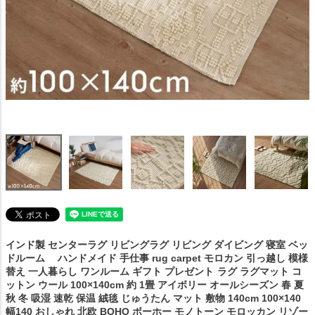
インド製 センターラグ リビングラグ リビング ダイビング 寝室 ベッ
ドルーム ハンドメイド 手仕事 rug carpet モロカン 引っ越し 模様
替え 一人暮らし ワンルーム ギフト プレゼント
ラグ ラグマット コ
ットン ウール 100×140cm 約 1畳 アイボリー オールシーズン 春 夏
秋 冬 吸湿 速乾 保温 絨毯 じゅうたん マット 敷物 140cm 100×140
幅140 おしゃれ 北欧 BOHO ボーホー モノトーン モロッカン リゾー