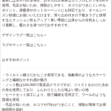
素材には水や汚れを弾き、お手入れが簡単なポリプロピレンを100％
使用。毛足が短いため、掃除がしやすく、ホコリがつきにくいのも
ポイント。床暖房やホットカーペットにも対応ており、オールシー
ズン快適にお使いいただけます。
滑り止め付きの下敷きラグ
と併用
するとクッション性もアップ！寒い季節には床からの冷気をしっか
り遮断し、暖かさを保つのでおすすめです。
デザインラグ一覧はこちら＞
ラグやマット一覧はこちら＞
おすすめポイント
・ウィルトン織りだからこそ表現できる、抽象画のようなカラーリ
ングと繊細なかすれ感が魅力
・ノット数は104,000で普及品クラスですが、ツイストをかけた太め
の糸を使用しており、ふんわりとした心地よい使い心地
・ヒートセット加工により、熱で繊維を毛羽立て、ウールのような
質感を実現
・毛足が短いため、ホコリや汚れがつきにくく、掃除が簡単でお掃
除時間を節約