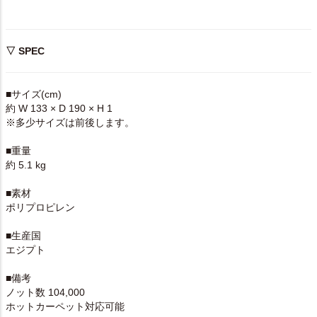
▽ SPEC
■サイズ(cm)
約 W 133 × D 190 × H 1
※多少サイズは前後します。
■重量
約 5.1 kg
■素材
ポリプロピレン
■生産国
エジプト
■備考
ノット数 104,000
ホットカーペット対応可能