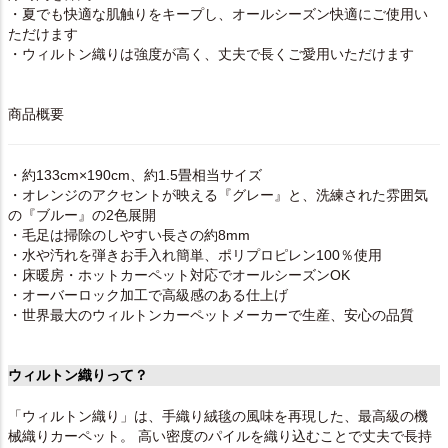
・夏でも快適な肌触りをキープし、オールシーズン快適にご使用い
ただけます
・ウィルトン織りは強度が高く、丈夫で長くご愛用いただけます
商品概要
・約133cm×190cm、約1.5畳相当サイズ
・オレンジのアクセントが映える『グレー』と、洗練された雰囲気
の『ブルー』の2色展開
・毛足は掃除のしやすい長さの約8mm
・水や汚れを弾きお手入れ簡単、ポリプロピレン100％使用
・床暖房・ホットカーペット対応でオールシーズンOK
・オーバーロック加工で高級感のある仕上げ
・世界最大のウィルトンカーペットメーカーで生産、安心の品質
ウィルトン織りって？
「ウィルトン織り」は、手織り絨毯の風味を再現した、最高級の機
械織りカーペット。 高い密度のパイルを織り込むことで丈夫で長持