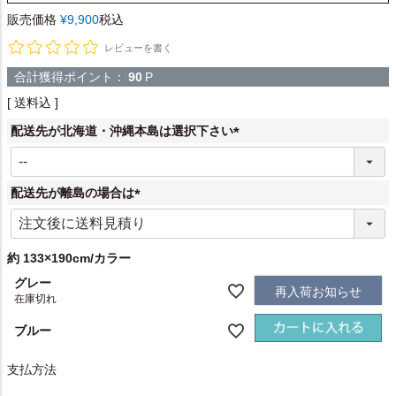
販売価格
¥
9,900
税込
レビューを書く
合計獲得ポイント：
90
P
送料込
配送先が北海道・沖縄本島は選択下さい
(
必
須
配送先が離島の場合は
)
(
必
須
約 133×190cm/カラー
)
グレー
再入荷お知らせ
在庫切れ
ブルー
支払方法