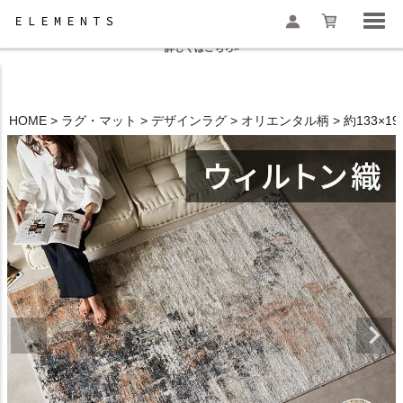
夏季休業と一部地域配送遅延のお知らせ
詳しくはこちら>
HOME
ラグ・マット
デザインラグ
オリエンタル柄
約133×
検索