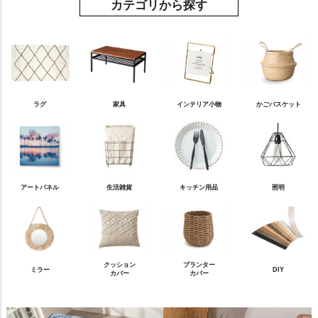
カテゴリから探す
ラグ
家具
インテリア小物
かごバスケット
アートパネル
生活雑貨
キッチン用品
照明
クッション
プランター
ミラー
DIY
カバー
カバー