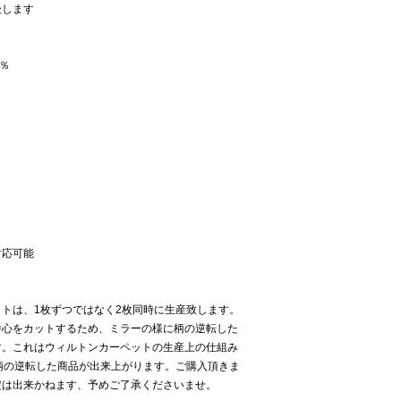
後します
0％
対応可能
トは、1枚ずつではなく2枚同時に生産致します。
中心をカットするため、ミラーの様に柄の逆転した
す。これはウィルトンカーペットの生産上の仕組み
柄の逆転した商品が出来上がります。ご購入頂きま
定は出来かねます、予めご了承くださいませ。