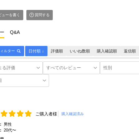
ビューを書く
質問する
ー
Q&A
ィルター
日付順 ↓
評価順
いいね数順
購入確認順
返信順
ご購入者様
購入確認済み
:
男性
:
20代〜