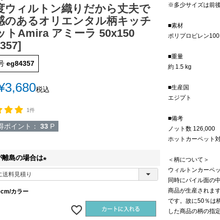
※多少サイズは前
度ウィルトン織りだから丈夫で
感のあるオリエンタル柄キッチ
■素材
トAmira アミーラ 50x150
ポリプロピレン10
357]
■重量
号
eg84357
約 1.5 kg
¥
3,680
■生産国
税込
エジプト
1件
■備考
得ポイント：
33
P
ノット数 126,000
ホットカーペット
が離島の場合は
＜柄について＞
ウィルトンカーペッ
(
同時にパイル面の
必
商品が生産されま
50cm/カラー
須
です。故に50％は
)
した商品の柄の指