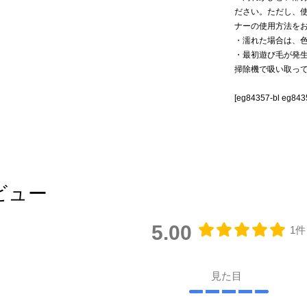
ださい。ただし、
ナーの使用方法を
・濡れた場合は、
・最初遊び毛が発
掃除機で吸い取っ
[eg84357-bl eg843
ビュー
5.00
1件
見た目