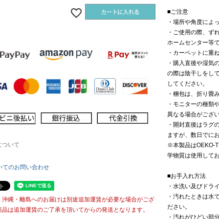
■ご注意
・場所や角度によ
・ご使用の際、ず
ホームセンター等
・カーペットに重
・購入直後や湿気
の際は陰干しをし
してください。
・梱包は、折り畳
・モニターの種類
異なる場合がござ
・開封直後はラグ
ますが、数日でに
について
※本製品はOEKO-T
学物質は使用して
いてのお問い合わせ
■お手入れ方法
・水洗い及びドラ
・汚れたときは水
・沖縄・離島へのお届けは別途追加運賃が必要な場合がござ
ださい。
商品は追加運賃のご了承を頂いてからの発送となります。
・汚れがひどい部