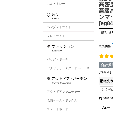
高密
お盆・トレー
高級
ンマッ
[eg84
ペンダントライト
商品番
フロアライト
販売価格
バッグ・ポーチ
合計獲
アクセサリースタンド＆ケース
送料込
配送先
アウトドアファニチャー
約 50×1
収納ケース・ボックス
ブルー
スケートボード