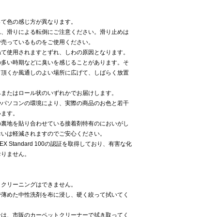
って色の感じ方が異なります。
れ、滑りによる転倒にご注意ください。滑り止めは
で売っているものをご使用ください。
ねて使用されますとずれ、しわの原因となります。
の多い時期などに臭いを感じることがあります。そ
て頂くか風通しのよい場所に広げて、しばらく放置
みまたはロール状のいずれかでお届けします。
やパソコンの環境により、実際の商品のお色と若干
います。
の裏地を貼り合わせている接着剤特有のにおいがし
おいは軽減されますのでご安心ください。
EX Standard 100の認証を取得しており、有害な化
おりません。
イクリーニングはできません。
で薄めた中性洗剤を布に浸し、硬く絞って拭いてく
分は、市販のカーペットクリーナーで拭き取ってく