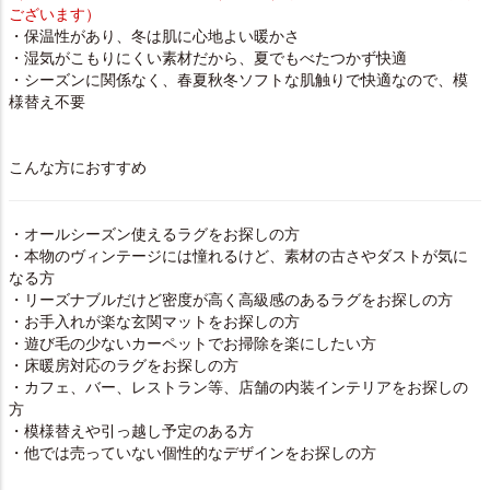
ございます）
・保温性があり、冬は肌に心地よい暖かさ
・湿気がこもりにくい素材だから、夏でもべたつかず快適
・シーズンに関係なく、春夏秋冬ソフトな肌触りで快適なので、模
様替え不要
こんな方におすすめ
・オールシーズン使えるラグをお探しの方
・本物のヴィンテージには憧れるけど、素材の古さやダストが気に
なる方
・リーズナブルだけど密度が高く高級感のあるラグをお探しの方
・お手入れが楽な玄関マットをお探しの方
・遊び毛の少ないカーペットでお掃除を楽にしたい方
・床暖房対応のラグをお探しの方
・カフェ、バー、レストラン等、店舗の内装インテリアをお探しの
方
・模様替えや引っ越し予定のある方
・他では売っていない個性的なデザインをお探しの方