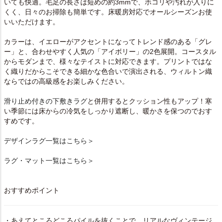
いても快適。毛足の長さは短めの約3mmで、ホコリや汚れが入りに
くく、日々のお掃除も簡単です。床暖房対応でオールシーズンお使
いいただけます。
カラーは、イエローがアクセントになってトレンド感のある「グレ
ー」と、合わせやすく人気の「アイボリー」の2色展開。コースタル
からモダンまで、様々なテイストに対応できます。プリントではな
く織りだからこそできる細かな色合いで演出される、ウィルトン織
ならではの高級感をお楽しみください。
滑り止め付きの下敷きラグ
と併用するとクッション性もアップ！寒
い季節には床からの冷気をしっかり遮断し、暖かさを保つのでおす
すめです。
デザインラグ一覧はこちら＞
ラグ・マット一覧はこちら＞
おすすめポイント
・あえてところどころパイルを抜くことで、リアルなヴィンテージ