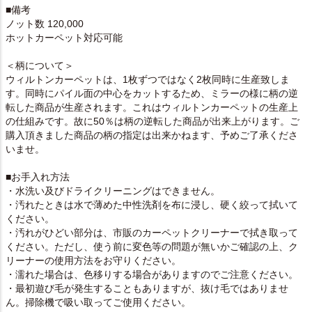
■備考
ノット数 120,000
ホットカーペット対応可能
＜柄について＞
ウィルトンカーペットは、1枚ずつではなく2枚同時に生産致しま
す。同時にパイル面の中心をカットするため、ミラーの様に柄の逆
転した商品が生産されます。これはウィルトンカーペットの生産上
の仕組みです。故に50％は柄の逆転した商品が出来上がります。ご
購入頂きました商品の柄の指定は出来かねます、予めご了承くださ
いませ。
■お手入れ方法
・水洗い及びドライクリーニングはできません。
・汚れたときは水で薄めた中性洗剤を布に浸し、硬く絞って拭いて
ください。
・汚れがひどい部分は、市販のカーペットクリーナーで拭き取って
ください。ただし、使う前に変色等の問題が無いかご確認の上、ク
リーナーの使用方法をお守りください。
・濡れた場合は、色移りする場合がありますのでご注意ください。
・最初遊び毛が発生することもありますが、抜け毛ではありませ
ん。掃除機で吸い取ってご使用ください。