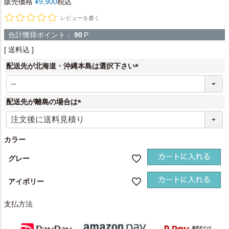
販売価格
¥
9,900
税込
レビューを書く
合計獲得ポイント：
90
P
送料込
配送先が北海道・沖縄本島は選択下さい
(
必
須
配送先が離島の場合は
)
(
必
須
カラー
)
グレー
アイボリー
支払方法