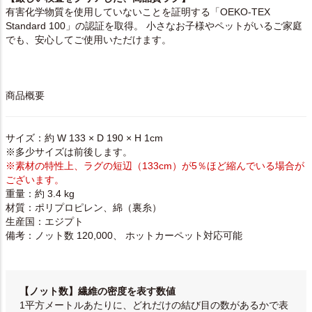
有害化学物質を使用していないことを証明する「OEKO-TEX
Standard 100」の認証を取得。 小さなお子様やペットがいるご家庭
でも、安心してご使用いただけます。
商品概要
サイズ：約 W 133 × D 190 × H 1cm
※多少サイズは前後します。
※素材の特性上、ラグの短辺（133cm）が5％ほど縮んでいる場合が
ございます。
重量：約 3.4 kg
材質：ポリプロピレン、綿（裏糸）
生産国：エジプト
備考：ノット数 120,000、 ホットカーペット対応可能
【ノット数】繊維の密度を表す数値
1平方メートルあたりに、どれだけの結び目の数があるかで表