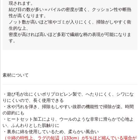
現されます。
結び目の数が多い＝パイルの密度が濃く、クッション性や断熱
性が高くなります。
ノット数が高いほど埃やゴミが入りにくく、掃除がしやすく衛
生的な上、
密度が高ければ高いほど多彩で繊細な柄の表現が可能になりま
す。
素材について
・遊び毛が出にくいポリプロピレン製で、へたりにくく、シワにな
りにくいので、長く使用できる
・水や汚れを弾き、掃除もしやすい抜群の機能性で掃除が楽。時間
の節約にも
・ヒートセット加工により、ウールのような非常に滑らかで心地よ
い、ふんわりとした肌触りに
・裏糸に綿を使用しているため、柔らかい風合い
（※綿の特性上、ラグの短辺（133cm）が5％ほど縮んでいる場合が