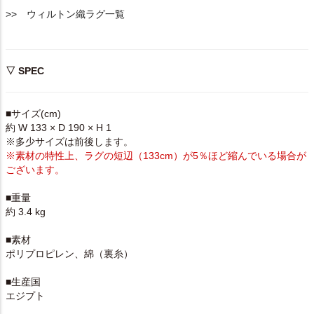
>> ウィルトン織ラグ一覧
▽ SPEC
■サイズ(cm)
約 W 133 × D 190 × H 1
※多少サイズは前後します。
※素材の特性上、ラグの短辺（133cm）が5％ほど縮んでいる場合が
ございます。
■重量
約 3.4 kg
■素材
ポリプロピレン、綿（裏糸）
■生産国
エジプト