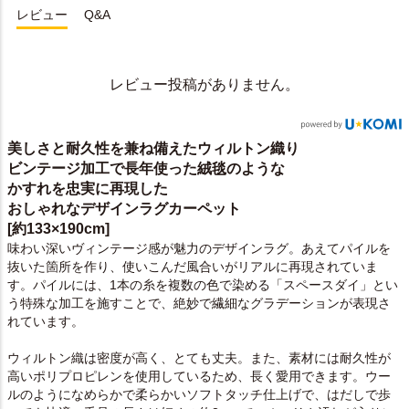
レビュー
Q&A
レビュー投稿がありません。
美しさと耐久性を兼ね備えたウィルトン織り
ビンテージ加工で長年使った絨毯のような
かすれを忠実に再現した
おしゃれなデザインラグカーペット
[約133×190cm]
味わい深いヴィンテージ感が魅力のデザインラグ。あえてパイルを
抜いた箇所を作り、使いこんだ風合いがリアルに再現されていま
す。パイルには、1本の糸を複数の色で染める「スペースダイ」とい
う特殊な加工を施すことで、絶妙で繊細なグラデーションが表現さ
れています。
ウィルトン織は密度が高く、とても丈夫。また、素材には耐久性が
高いポリプロピレンを使用しているため、長く愛用できます。ウー
ルのようになめらかで柔らかいソフトタッチ仕上げで、はだしで歩