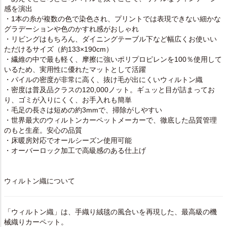
感を演出
・1本の糸が複数の色で染色され、プリントでは表現できない細かな
グラデーションや色のかすれ感がおしゃれ
・リビングはもちろん、ダイニングテーブル下など幅広くお使いい
ただけるサイズ（約133×190cm）
・繊維の中で最も軽く、摩擦に強いポリプロピレンを100％使用して
いるため、実用性に優れたマットとして活躍
・パイルの密度が非常に高く、抜け毛が出にくいウィルトン織
・密度は普及品クラスの120,000ノット。ギュッと目が詰まってお
り、ゴミが入りにくく、お手入れも簡単
・毛足の長さは短めの約3mmで、掃除がしやすい
・世界最大のウィルトンカーペットメーカーで、徹底した品質管理
のもと生産。安心の品質
・床暖房対応でオールシーズン使用可能
・オーバーロック加工で高級感のある仕上げ
ウィルトン織について
「ウィルトン織」は、手織り絨毯の風合いを再現した、最高級の機
械織りカーペット。