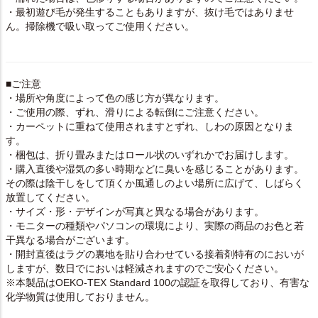
・最初遊び毛が発生することもありますが、抜け毛ではありませ
ん。掃除機で吸い取ってご使用ください。
■ご注意
・場所や角度によって色の感じ方が異なります。
・ご使用の際、ずれ、滑りによる転倒にご注意ください。
・カーペットに重ねて使用されますとずれ、しわの原因となりま
す。
・梱包は、折り畳みまたはロール状のいずれかでお届けします。
・購入直後や湿気の多い時期などに臭いを感じることがあります。
その際は陰干しをして頂くか風通しのよい場所に広げて、しばらく
放置してください。
・サイズ・形・デザインが写真と異なる場合があります。
・モニターの種類やパソコンの環境により、実際の商品のお色と若
干異なる場合がございます。
・開封直後はラグの裏地を貼り合わせている接着剤特有のにおいが
しますが、数日でにおいは軽減されますのでご安心ください。
※本製品はOEKO-TEX Standard 100の認証を取得しており、有害な
化学物質は使用しておりません。