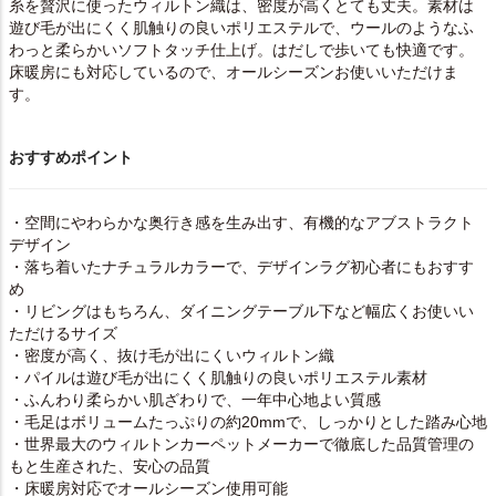
糸を贅沢に使ったウィルトン織は、密度が高くとても丈夫。素材は
遊び毛が出にくく肌触りの良いポリエステルで、ウールのようなふ
わっと柔らかいソフトタッチ仕上げ。はだしで歩いても快適です。
床暖房にも対応しているので、オールシーズンお使いいただけま
す。
おすすめポイント
・空間にやわらかな奥行き感を生み出す、有機的なアブストラクト
デザイン
・落ち着いたナチュラルカラーで、デザインラグ初心者にもおすす
め
・リビングはもちろん、ダイニングテーブル下など幅広くお使いい
ただけるサイズ
・密度が高く、抜け毛が出にくいウィルトン織
・パイルは遊び毛が出にくく肌触りの良いポリエステル素材
・ふんわり柔らかい肌ざわりで、一年中心地よい質感
・毛足はボリュームたっぷりの約20mmで、しっかりとした踏み心地
・世界最大のウィルトンカーペットメーカーで徹底した品質管理の
もと生産された、安心の品質
・床暖房対応でオールシーズン使用可能