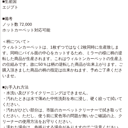
■生産国
エジプト
■備考
ノット数 72,000
ホットカーペット対応可能
＜柄について＞
ウィルトンカーペットは、1枚ずつではなく2枚同時に生産致しま
す。同時にパイル面の中心をカットするため、ミラーの様に柄の逆
転した商品が生産されます。これはウィルトンカーペットの生産上
の仕組みです。故に50％は柄の逆転した商品が出来上がります。ご
購入頂きました商品の柄の指定は出来かねます、予めご了承くださ
いませ。
■お手入れ方法
・水洗い及びドライクリーニングはできません。
・汚れたときは水で薄めた中性洗剤を布に浸し、硬く絞って拭いて
ください。
・汚れがひどい部分は、市販のカーペットクリーナーで拭き取って
ください。ただし、使う前に変色等の問題が無いかご確認の上、ク
リーナーの使用方法をお守りください。
・濡れた場合は、色移りする場合がありますのでご注意ください。