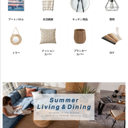
アートパネル
生活雑貨
キッチン用品
照明
クッション
プランター
ミラー
DIY
カバー
カバー