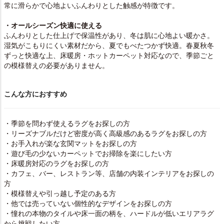
常に滑らかで心地よいふんわりとした触感が特徴です。
・オールシーズン快適に使える
ふんわりとした仕上げで保温性があり、冬は肌に心地よい暖かさ。
湿気がこもりにくい素材だから、夏でもべたつかず快適。春夏秋冬
ずっと快適な上、床暖房・ホットカーペット対応なので、季節ごと
の模様替えの必要がありません。
こんな方におすすめ
・季節を問わず使えるラグをお探しの方
・リーズナブルだけど密度が高く高級感のあるラグをお探しの方
・お手入れが楽な玄関マットをお探しの方
・遊び毛の少ないカーペットでお掃除を楽にしたい方
・床暖房対応のラグをお探しの方
・カフェ、バー、レストラン等、店舗の内装インテリアをお探しの
方
・模様替えや引っ越し予定のある方
・他では売っていない個性的なデザインをお探しの方
・憧れの本物のタイルや床一面の柄を、ハードルが低いエリアラグ
から挑戦したい方