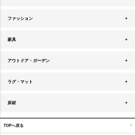
オーナメント
ランチョンマット＆コースター
時計
ペンダントライト
フォトフレーム
ファッション
キッチン雑貨
ファブリック
フロアライト
フラワーベース・テラリウム
アクセサリースタンド＆ケース
お盆・トレー
家具
バス・トイレ用品
フェイクグリーン
バッグ・ポーチ
ソファ・ソファベッド
その他雑貨
アウトドア・ガーデン
プランターカバー
チェア
アウトドアファニチャー
キャンドル
ラグ・マット
テーブル
収納ケース・ボックス
キャンドルホルダー＆スタンド
ラグ
収納家具
床材
スケートボード
アロマディフューザー
玄関マット
ベッド・寝具
フローリングカーペット
アウトドア雑貨
TOPへ戻る
キッチンマット
キッズインテリア
フロアタイル