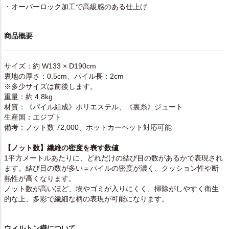
・オーバーロック加工で高級感のある仕上げ
商品概要
サイズ：約 W133 × D190cm
裏地の厚さ：0.5cm、パイル長：2cm
※多少サイズは前後します。
重量：約 4.8kg
材質：《パイル組成》ポリエステル、《裏糸》ジュート
生産国：エジプト
備考：ノット数 72,000、ホットカーペット対応可能
【ノット数】繊維の密度を表す数値
1平方メートルあたりに、どれだけの結び目の数があるかで表現され
ます。結び目の数が多い＝パイルの密度が濃く、クッション性や断
熱性が高くなります。
ノット数が高いほど、埃やゴミが入りにくく、掃除がしやすく衛生
的な上、多彩で繊細な柄の表現が可能になります。
ウィルトン織について