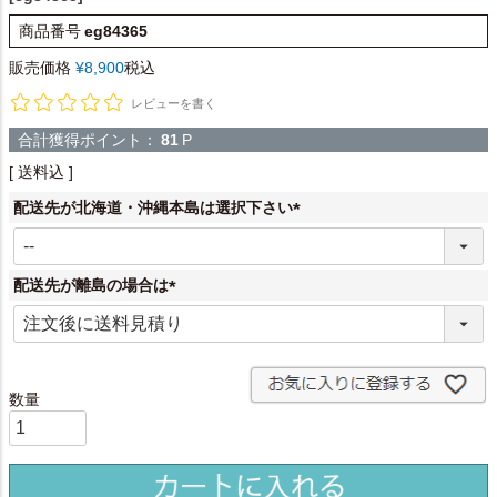
商品番号
eg84365
販売価格
¥
8,900
税込
レビューを書く
合計獲得ポイント：
81
P
送料込
配送先が北海道・沖縄本島は選択下さい
(
必
須
配送先が離島の場合は
)
(
必
須
)