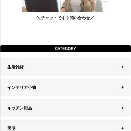
＼チャットですぐ問い合わせ／
CATEGORY
生活雑貨
収納
インテリア小物
ランドリーバスケット
ウォールデコレーション
キッチン用品
ティッシュケース
オブジェ
食器＆カトラリー
ごみ箱
照明