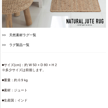
>> 天然素材ラグ一覧
>> ラグ製品一覧
SPEC
■サイズ(cm)：約 W 50 × D 80 × H 2
※多少サイズは前後します。
■重量：約 0.9 kg
■素材：ジュート
■生産国：インド