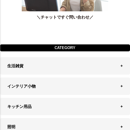
＼チャットですぐ問い合わせ／
CATEGORY
生活雑貨
収納
インテリア小物
ランドリーバスケット
ウォールデコレーション
キッチン用品
ティッシュケース
オブジェ
食器＆カトラリー
ごみ箱
照明