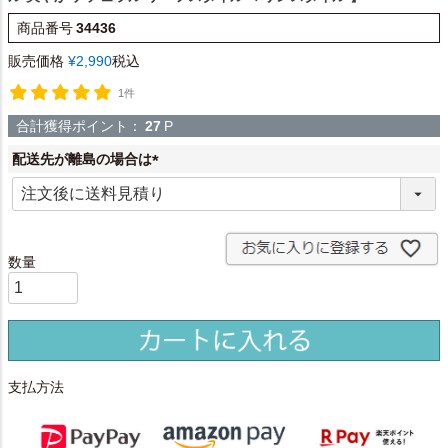
商品番号
34436
販売価格
¥
2,990
税込
1件
合計獲得ポイント：
27
P
配送先が離島の場合は
(
必
須
)
支払方法