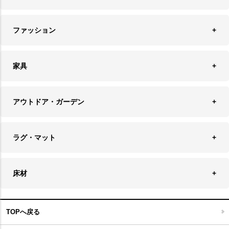
オーナメント
ランチョンマット＆コースター
時計
ペンダントライト
フォトフレーム
ファッション
キッチン雑貨
ファブリック
フロアライト
フラワーベース・テラリウム
アクセサリースタンド＆ケース
お盆・トレー
家具
バス・トイレ用品
フェイクグリーン
バッグ・ポーチ
ソファ・ソファベッド
その他雑貨
アウトドア・ガーデン
プランターカバー
チェア
アウトドアファニチャー
キャンドル
ラグ・マット
テーブル
収納ケース・ボックス
キャンドルホルダー＆スタンド
ラグ
収納家具
床材
スケートボード
アロマディフューザー
玄関マット
ベッド・寝具
フローリングカーペット
アウトドア雑貨
TOPへ戻る
キッチンマット
キッズインテリア
フロアタイル