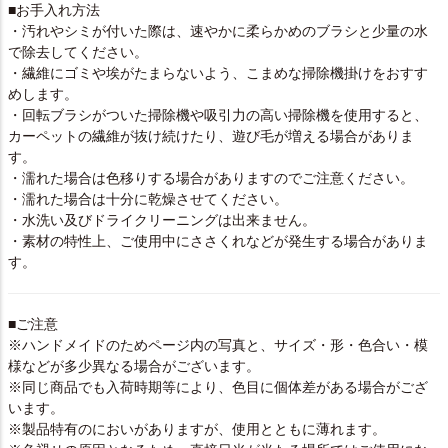
■お手入れ方法
・汚れやシミが付いた際は、速やかに柔らかめのブラシと少量の水
で除去してください。
・繊維にゴミや埃がたまらないよう、こまめな掃除機掛けをおすす
めします。
・回転ブラシがついた掃除機や吸引力の高い掃除機を使用すると、
カーペットの繊維が抜け続けたり、遊び毛が増える場合がありま
す。
・濡れた場合は色移りする場合がありますのでご注意ください。
・濡れた場合は十分に乾燥させてください。
・水洗い及びドライクリーニングは出来ません。
・素材の特性上、ご使用中にささくれなどが発生する場合がありま
す。
■ご注意
※ハンドメイドのためページ内の写真と、サイズ・形・色合い・模
様などが多少異なる場合がございます。
※同じ商品でも入荷時期等により、色目に個体差がある場合がござ
います。
※製品特有のにおいがありますが、使用とともに薄れます。