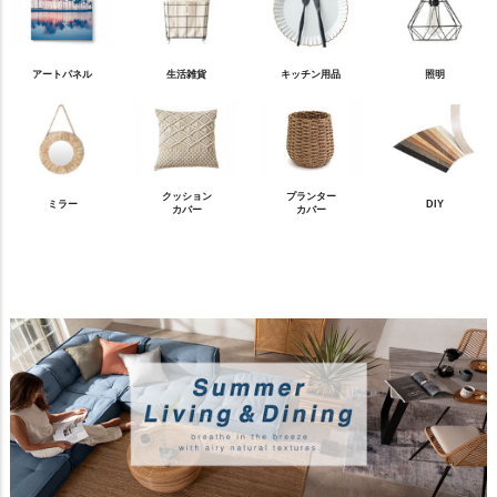
アートパネル
生活雑貨
キッチン用品
照明
クッション
プランター
ミラー
DIY
カバー
カバー