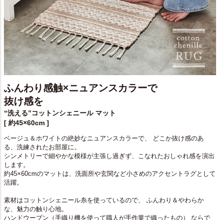
ふんわり感触×ニュアンスカラーで
抜け感を
“洗える”コットンシェニール マット
[ 約45×60cm ]
ベージュ＆ホワイトの絶妙なニュアンスカラーで、 どこか抜け感のあ
る、洗練されたお部屋に。
シンメトリーで細やかな模様が主張し過ぎず、こなれたおしゃれ感を演出
します。
約45×60cmのマットは、洗面所や玄関など小さめのアクセントラグとして
活躍。
素材はコットンシェニール糸を使っているので、 ふんわり＆やわらか
な、魅力の触り心地。
ハンドウーブン（手織り機を使って職人が手作業で織ったもの） ならで