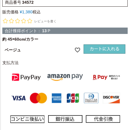
商品番号
34572
販売価格
¥
1,380
税込
レビューを書く
合計獲得ポイント：
13
P
約 45×60cm/カラー
ベージュ
支払方法