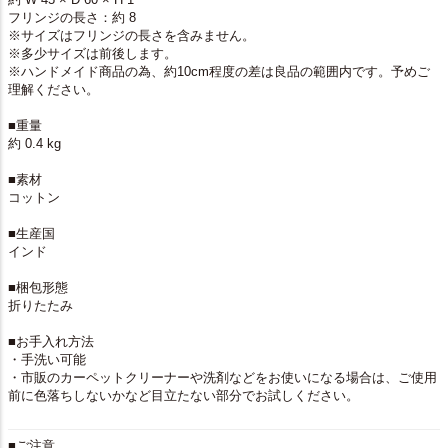
フリンジの長さ：約 8
※サイズはフリンジの長さを含みません。
※多少サイズは前後します。
※ハンドメイド商品の為、約10cm程度の差は良品の範囲内です。予めご
理解ください。
■重量
約 0.4 kg
■素材
コットン
■生産国
インド
■梱包形態
折りたたみ
■お手入れ方法
・手洗い可能
・市販のカーペットクリーナーや洗剤などをお使いになる場合は、ご使用
前に色落ちしないかなど目立たない部分でお試しください。
■ご注意