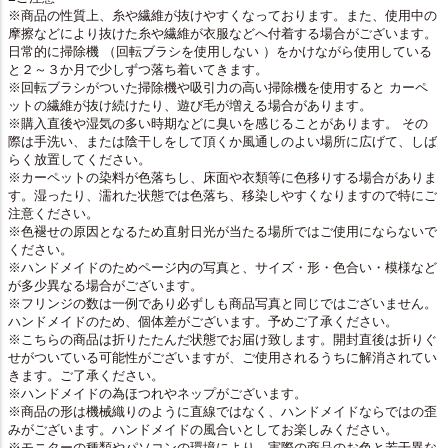
※商品の性質上、糸や繊維が抜けやすくなっております。また、使用中の
摩擦などにより抜けた糸や繊維が衣服などへ付着する場合がございます。
日常的に掃除機 （回転ブラシを使用しない ）をかけながら使用している
と２～３か月で少しずつ落ち着いてきます。
※回転ブラシがついた掃除機や吸引力の高い掃除機を使用すると カーペ
ットの繊維が抜け続けたり、遊び毛が増える場合があります。
※購入直後や湿気の多い時期などに臭いを感じることがあります。 その
際は手洗い、または陰干しをして頂くか風通しのよい場所に広げて、しば
らく放置してください。
※カーペットの染料が色落ちし、床面や衣類等に色移りする場合がありま
す。湿ったり、濡れた状態では色落ち、移染しやすくなりますので特にご
注意ください。
※色褪せの原因となるため直射日光が当たる場所ではご使用にならないで
ください。
※ハンドメイドのためページ内の写真と、サイズ・形・色合い・模様など
が多少異なる場合がございます。
※フリンジの数は一例であり必ずしも商品写真と同じではございません。
ハンドメイドのため、個体差がございます。予めご了承ください。
※こちらの商品は折りたたんだ状態でお届け致します。開封直後は折りぐ
せがついている可能性がございますが、ご使用されるうちに解消されてい
きます。ご了承ください。
※ハンドメイドの為ほつれやネップがございます。
※商品の形は機械織りのように直線ではなく、ハンドメイドならではの歪
みがございます。ハンドメイドの風合いとしてお楽しみください。
※モニターの種類やパソコンの環境により、実際の商品のお色と若干異な