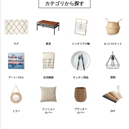
カテゴリから探す
ラグ
家具
インテリア小物
かごバスケット
アートパネル
生活雑貨
キッチン用品
照明
クッション
プランター
ミラー
DIY
カバー
カバー