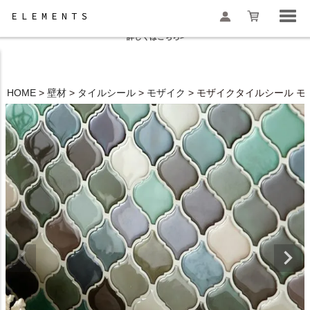
夏季休業と一部地域配送遅延のお知らせ
詳しくはこちら>
HOME
壁材
タイルシール
モザイク
モザイクタイルシール モロッ
検索