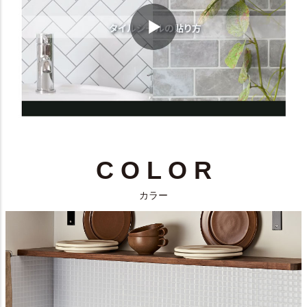
C O L O R
カラー