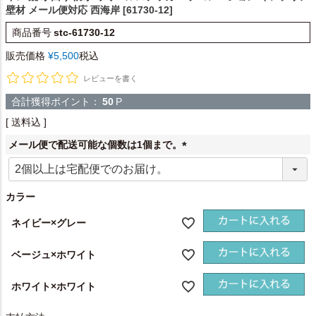
壁材 メール便対応 西海岸 [61730-12]
商品番号
stc-61730-12
販売価格
¥
5,500
税込
レビューを書く
合計獲得ポイント：
50
P
送料込
メール便で配送可能な個数は1個まで。
(
必
須
カラー
)
ネイビー×グレー
ベージュ×ホワイト
ホワイト×ホワイト