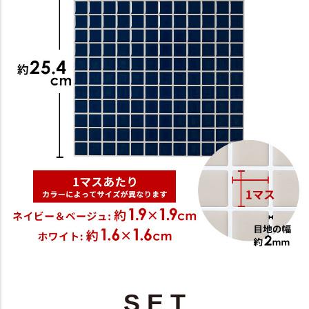
S E T