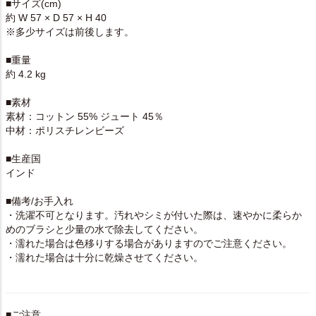
■サイズ(cm)
約 W 57 × D 57 × H 40
※多少サイズは前後します。
■重量
約 4.2 kg
■素材
素材：コットン 55% ジュート 45％
中材：ポリスチレンビーズ
■生産国
インド
■備考/お手入れ
・洗濯不可となります。汚れやシミが付いた際は、速やかに柔らか
めのブラシと少量の水で除去してください。
・濡れた場合は色移りする場合がありますのでご注意ください。
・濡れた場合は十分に乾燥させてください。
■ご注意