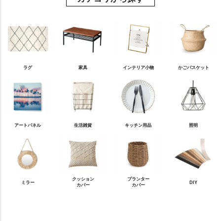
ラグ
家具
インテリア小物
かごバスケット
アートパネル
生活雑貨
キッチン用品
照明
クッション
プランター
ミラー
DIY
カバー
カバー