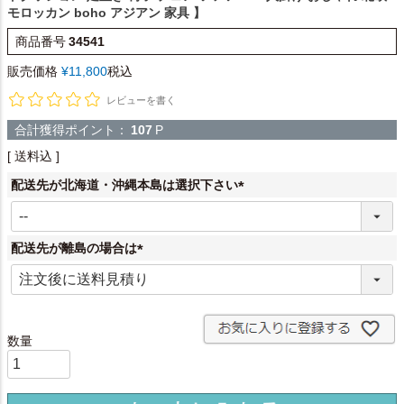
モロッカン boho アジアン 家具 】
商品番号
34541
販売価格
¥
11,800
税込
レビューを書く
合計獲得ポイント：
107
P
送料込
配送先が北海道・沖縄本島は選択下さい
(
必
須
配送先が離島の場合は
)
(
必
須
)