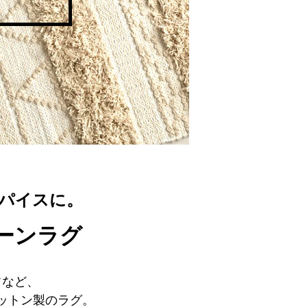
パイスに。
トーンラグ
フなど、
ットン製のラグ。