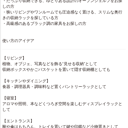
・たっぷり収納できる、ゆとりある設計のオープンシェルフをお探
しの方
・狭いリビングやワンルームでも圧迫感なく置ける、スリムな奥行
きの収納ラックを探している方
・高級感のあるブラック調の家具をお探しの方
使い方のアイデア
【リビング】
植物、オブジェ、写真などを飾る“見せる収納”として
収納ボックスやかごバスケットを置いて隠す収納棚としても
【キッチンやダイニング】
食器・調理器具・調味料など置くパントリーラックとして
【寝室】
アロマや照明、本などくつろぎ空間を楽しむディスプレイラックと
して
【エントランス】
靴や傘はもちろん、トレイを置いて鍵や印鑑など小物置きとして