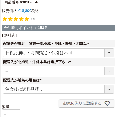
商品番号
63010-cbk
販売価格
¥
16,800
税込
1件
合計獲得ポイント：
153
P
送料込
配送先が東北・関東一部地域・沖縄・離島・郡部は
(
必
須
配送先が北海道・沖縄本島は選択下さい
)
(
必
須
配送先が離島の場合は
)
(
必
須
)