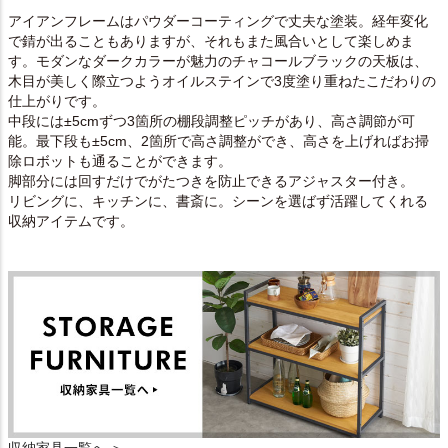
アイアンフレームはパウダーコーティングで丈夫な塗装。経年変化
で錆が出ることもありますが、それもまた風合いとして楽しめま
す。モダンなダークカラーが魅力のチャコールブラックの天板は、
木目が美しく際立つようオイルステインで3度塗り重ねたこだわりの
仕上がりです。
中段には±5cmずつ3箇所の棚段調整ピッチがあり、高さ調節が可
能。最下段も±5cm、2箇所で高さ調整ができ、高さを上げればお掃
除ロボットも通ることができます。
脚部分には回すだけでがたつきを防止できるアジャスター付き。
リビングに、キッチンに、書斎に。シーンを選ばず活躍してくれる
収納アイテムです。
収納家具一覧へ ＞