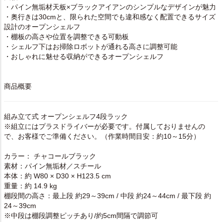
・パイン無垢材天板×ブラックアイアンのシンプルなデザインが魅力
・奥行きは30cmと、限られた空間でも違和感なく配置できるサイズ
設計のオープンシェルフ
・棚板の高さや位置を調整できる可動板
・シェルフ下はお掃除ロボットが通れる高さに調整可能
・おしゃれに魅せる収納ができるオープンシェルフ
商品概要
組み立て式 オープンシェルフ4段ラック
※組立にはプラスドライバーが必要です。付属しておりませんの
で、お客様でご準備ください。（作業時間目安：約10～15分）
カラー： チャコールブラック
素材：パイン無垢材／スチール
本体：約 W80 × D30 × H123.5 cm
重量：約 14.9 kg
棚段間の高さ：最上段 約29～39cm / 中段 約24～44cm / 最下段 約
24～39cm
※中段は棚段調整ピッチあり/約5cm間隔で調節可