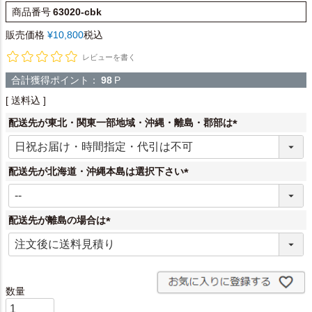
商品番号
63020-cbk
販売価格
¥
10,800
税込
レビューを書く
合計獲得ポイント：
98
P
送料込
配送先が東北・関東一部地域・沖縄・離島・郡部は
(
必
須
配送先が北海道・沖縄本島は選択下さい
)
(
必
須
配送先が離島の場合は
)
(
必
須
)