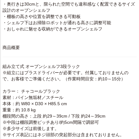
・奥行きは30cmと、限られた空間でも違和感なく配置できるサイズ
設計のオープンシェルフ
・棚板の高さや位置を調整できる可動板
・シェルフ下はお掃除ロボットが通れる高さに調整可能
・おしゃれに魅せる収納ができるオープンシェルフ
商品概要
組み立て式 オープンシェルフ3段ラック
※組立にはプラスドライバーが必要です。付属しておりませんの
で、お客様でご準備ください。（作業時間目安：約10～15分）
カラー： チャコールブラック
素材：パイン無垢材／スチール
本体：約 W80 × D30 × H85.5 cm
重量：約 10.8 kg
棚段間の高さ：上段 約29～39cm / 下段 約24～39cm
※中段は棚段調整ピッチあり/約5cm間隔で調節可
※多少サイズは前後します。
※サイズ表記にはネジ頭部の突起部分は含まれておりません。