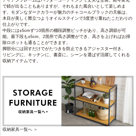
アイアンフレームはパウダーコーティングで丈夫な塗装。経年変化
で錆が出ることもありますが、それもまた風合いとして楽しめま
す。モダンなダークカラーが魅力のチャコールブラックの天板は、
木目が美しく際立つようオイルステインで3度塗り重ねたこだわりの
仕上がりです。
中段には±5cmずつ3箇所の棚段調整ピッチがあり、高さ調節が可
能。最下段も±5cm、2箇所で高さ調整ができ、高さを上げればお掃
除ロボットも通ることができます。
脚部分には回すだけでがたつきを防止できるアジャスター付き。
リビングに、キッチンに、書斎に。シーンを選ばず活躍してくれる
収納アイテムです。
収納家具一覧へ ＞