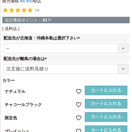
販売価格
¥
8,900
税込
1件
合計獲得ポイント：
81
P
送料込
配送先が北海道・沖縄本島は選択下さい
(
必
須
配送先が離島の場合は
)
(
必
須
カラー
)
ナチュラル
チャコールブラック
限定色
グレイッシュ