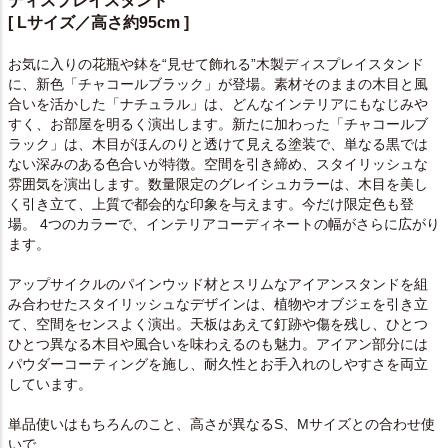
ディスプレイスタンド
[ Lサイズ／高さ約95cm ]
お気に入りの花瓶や鉢を“見せて飾れる”木製ディスプレイスタンド
に、新色「チャコールブラック」が登場。素材そのままの木目と風
合いを活かした「ナチュラル」は、どんなインテリアにもなじみや
すく、お部屋を明るく演出します。新たに加わった「チャコールブ
ラック」は、木目がほんのりと透けて見える塗装で、単なる黒では
ない深みのある色合いが特徴。空間を引き締め、スタイリッシュな
雰囲気を演出します。数量限定のグレイシュカラーは、木目を美し
く引き立て、上質で都会的な印象を与えます。今だけ限定色も登
場。 4つのカラーで、インテリアコーディネートの幅がさらに広がり
ます。
アップサイクルのパインウッド材とスリムなアイアンスタンドを組
み合わせたスタイリッシュなデザインは、植物やオブジェを引き立
て、空間をセンスよく演出。天板はあえて釘跡や傷を残し、ひとつ
ひとつ異なる木目や風合いを味わえるのも魅力。アイアン部分には
パウダーコーティングを施し、耐久性とお手入れのしやすさ
を
両立
しています。
単品使いはもちろんのこと、高さが異なる
S
、
M
サイズとの合わせ使
いで