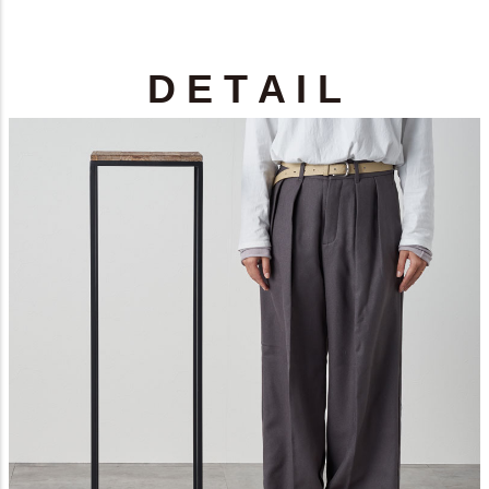
D E T A I L