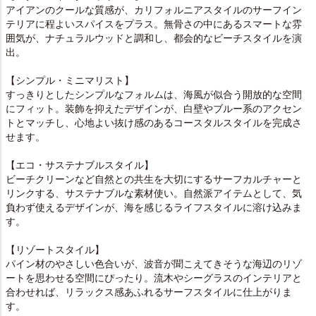
アイアンのクールな質感が、カリフォルニアスタイルのサーフイン
テリアに程よいスパイスをプラス。無骨さの中にあるスマートな雰
囲気が、ナチュラルウッドと調和し、都会的なビーチスタイルを演
出。
【シンプル・ミニマリスト】
すっきりとしたシンプルなフォルムは、海風が似合う開放的な空間
にフィット。装飾を抑えたデザインが、白壁やブルー系のアクセン
トとマッチし、心地よい抜け感のあるコースタルスタイルを完成さ
せます。
【エコ・サステナブルスタイル】
ビーチクリーンなど自然との共生を大切にするサーフカルチャーと
リンクする、サステナブルな素材使い。自然派アイテムとして、気
負わず使えるデザインが、海を感じるライフスタイルに溶け込みま
す。
【リゾートスタイル】
パイン材のやさしい色合いが、波音が聞こえてきそうな海辺のリゾ
ートを思わせる空間にぴったり。流木やシーグラスのインテリアと
合わせれば、リラックス感あふれるサーフスタイルに仕上がりま
す。